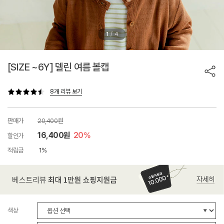
/
1
4
[SIZE ~6Y] 델린 여름 볼캡
8개 리뷰 보기
판매가
20,400원
16,400원
20%
할인가
적립금
1%
색상