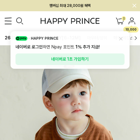
회원전용 아울렛, 가입하면 ~60% 할인!
멤버십 최대 28,000원 혜택
0
10,000
26SS 신상
BEST
BABY[6~12M]
아우터/상의
하의/레깅스
HAPPY PRINCE
네이버로 로그인
하면 Npay 포인트
1%
추가 지급!
네이버로 1초 가입하기