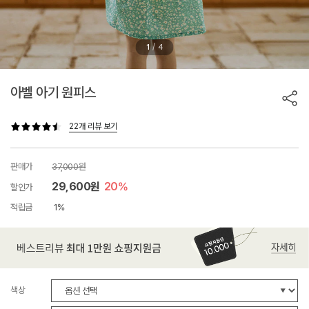
/
1
4
아벨 아기 원피스
22개 리뷰 보기
판매가
37,000원
29,600원
20%
할인가
적립금
1%
색상