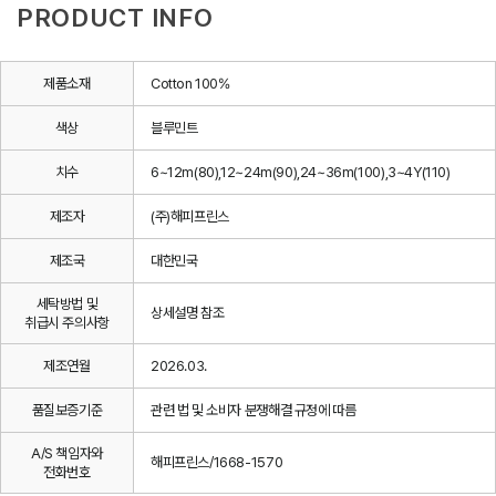
PRODUCT INFO
제품소재
Cotton 100%
색상
블루민트
치수
6~12m(80),12~24m(90),24~36m(100),3~4Y(110)
제조자
(주)해피프린스
제조국
대한민국
세탁방법 및
상세설명 참조
취급시 주의사항
제조연월
2026.03.
품질보증기준
관련 법 및 소비자 분쟁해결 규정에 따름
A/S 책임자와
해피프린스/1668-1570
전화번호