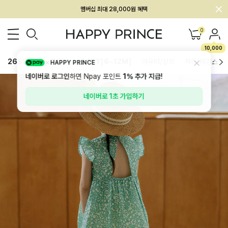
회원전용 아울렛, 가입하면 ~60% 할인!
멤버십 최대 28,000원 혜택
0
10,000
26SS 신상
BEST
BABY[6~12M]
아우터/상의
하의/레깅스
HAPPY PRINCE
네이버로 로그인
하면 Npay 포인트
1%
추가 지급!
네이버로 1초 가입하기