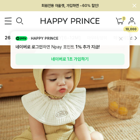
멤버십 최대 28,000원 혜택
0
10,000
26SS 신상
BEST
BABY[6~12M]
아우터/상의
하의/레깅스
HAPPY PRINCE
네이버로 로그인
하면 Npay 포인트
1%
추가 지급!
네이버로 1초 가입하기