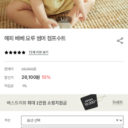
/
1
4
해피 베베 요루 썸머 점프수트
13개 리뷰 보기
판매가
29,000원
26,100원
10%
할인가
적립금
1%
색상