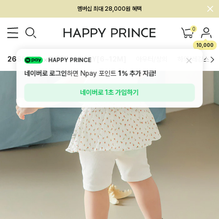
회원전용 아울렛, 가입하면 ~60% 할인!
멤버십 최대 28,000원 혜택
0
10,000
26SS 신상
BEST
BABY[6~12M]
아우터/상의
하의/레깅스
HAPPY PRINCE
네이버로 로그인
하면 Npay 포인트
1%
추가 지급!
네이버로 1초 가입하기