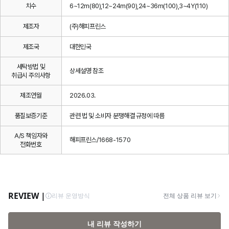
치수
6~12m(80),12~24m(90),24~36m(100),3~4Y(110)
제조자
(주)해피프린스
제조국
대한민국
세탁방법 및
상세설명 참조
취급시 주의사항
제조연월
2026.03.
품질보증기준
관련 법 및 소비자 분쟁해결 규정에 따름
A/S 책임자와
해피프린스/1668-1570
전화번호