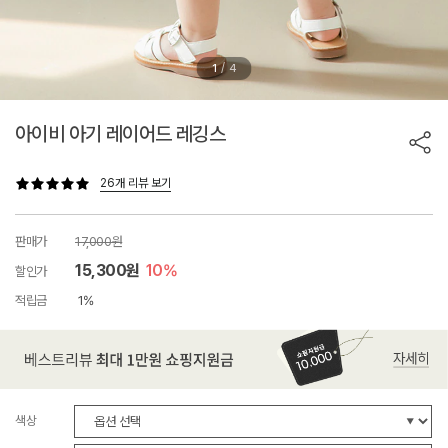
/
1
4
아이비 아기 레이어드 레깅스
26개 리뷰 보기
판매가
17,000원
15,300원
10%
할인가
적립금
1%
색상