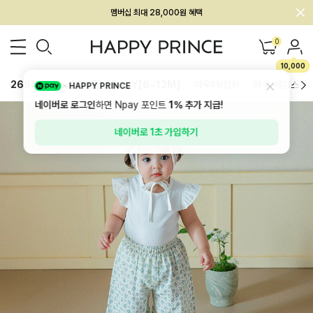
회원전용 아울렛, 가입하면 ~60% 할인!
멤버십 최대 28,000원 혜택
0
10,000
26SS 신상
BEST
BABY[6~12M]
아우터/상의
하의/레깅스
HAPPY PRINCE
네이버로 로그인
하면 Npay 포인트
1%
추가 지급!
네이버로 1초 가입하기