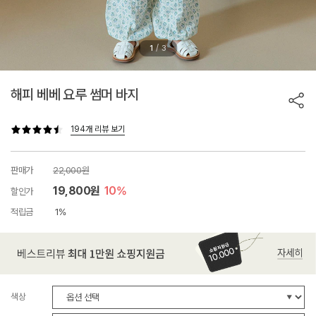
/
1
3
해피 베베 요루 썸머 바지
194개 리뷰 보기
판매가
22,000원
19,800원
10%
할인가
적립금
1%
색상