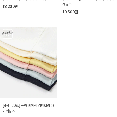
레깅스
13,200원
10,500원
[4장~20%] 퓨어 베이직 컴피벨리 아
기레깅스