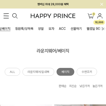
멤버십 최대 28,000원 혜택
0
10,000
/베이직
등원룩/상하복
양말
모자
ACC
선물하기
웰컴딜 900원
라운지웨어/베이직
ALL
라운지웨어/실내복
베이직
수면조끼
판매순
최신순
낮은가격
높은가격