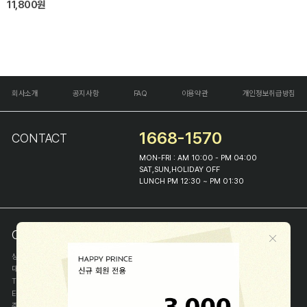
11,800원
회사소개
공지사항
FAQ
이용약관
개인정보취급방침
1668-1570
CONTACT
MON-FRI : AM 10:00 - PM 04:00
SAT,SUN,HOLIDAY OFF
LUNCH PM 12:30 ~ PM 01:30
COMPANY INFO
상호
(주)해피프린스
대표
이화진
TEL
1668-1570
E-MAIL
help@happyprince.co.kr
주소
서울시 종로구 이화장길 46