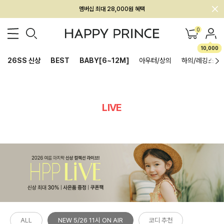
멤버십 최대 28,000원 혜택
0
10,000
26SS 신상
BEST
BABY[6~12M]
아우터/상의
하의/레깅스
LIVE
ALL
NEW 5/26 11시 ON AIR
코디 추천