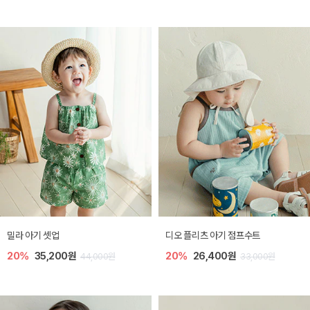
밀라 아기 셋업
디오 플리츠 아기 점프수트
20%
35,200원
20%
26,400원
44,000원
33,000원