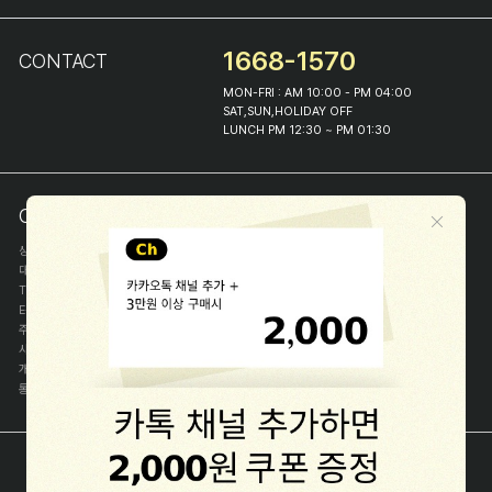
1668-1570
CONTACT
MON-FRI : AM 10:00 - PM 04:00
SAT,SUN,HOLIDAY OFF
LUNCH PM 12:30 ~ PM 01:30
COMPANY INFO
상호
(주)해피프린스
대표
이화진
TEL
1668-1570
E-MAIL
help@happyprince.co.kr
주소
서울시 종로구 이화장길 46
사업자등록번호
366-86-00898
개인정보관리자
이화진
통신판매신고번호
제 2018-서울종로-1384 호
[사업자정보확인]
COPYRIGHT(C) (주)해피프린스 ALL RIGHT RESERVED.