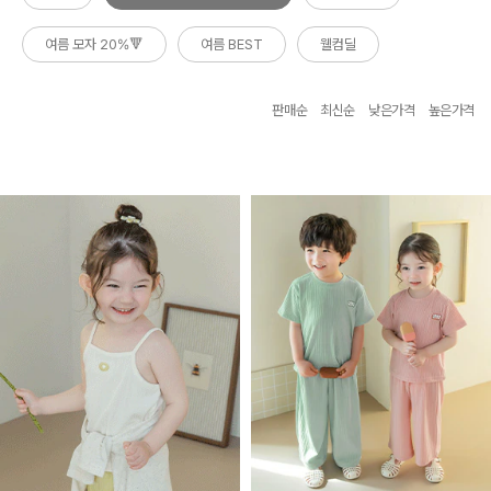
여름 모자 20%🔻
여름 BEST
웰컴딜
판매순
최신순
낮은가격
높은가격