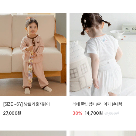
[SIZE ~6Y] 낭트 라운지웨어
레네 쿨링 컴피벨리 아기 실내복
27,000원
30%
14,700원
21,000원