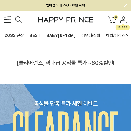
멤버십 최대 28,000원 혜택
0
10,000
26SS 신상
BEST
BABY[6~12M]
아우터/상의
하의/레깅스
[클리어런스] 역대급 공식몰 특가 ~80%할인!