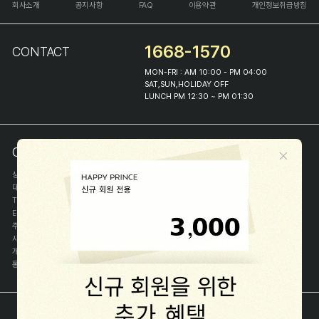
회사소개
공지사항
FAQ
이용약관
개인정보취급방침
1668-1570
CONTACT
MON-FRI : AM 10:00 - PM 04:00
SAT,SUN,HOLIDAY OFF
LUNCH PM 12:30 ~ PM 01:30
COMPANY INFO
상호
(주)해피프린스
대표
이화진
TEL
1668-1570
E-MAIL
help@happyprince.co.kr
주소
서울시 종로구 이화장길 46
사업자등록번호
366-86-00898
개인정보관리자
이화진
통신판매신고번호
제 2018-서울종로-1384 호
[사업자정보확인]