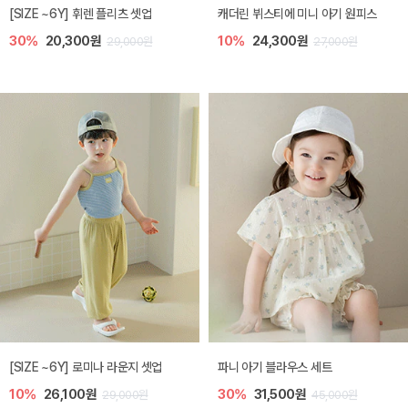
[SIZE ~6Y] 휘렌 플리츠 셋업
캐더린 뷔스티에 미니 아기 원피스
30%
20,300원
10%
24,300원
29,000원
27,000원
[SIZE ~6Y] 로미나 라운지 셋업
파니 아기 블라우스 세트
10%
26,100원
30%
31,500원
29,000원
45,000원