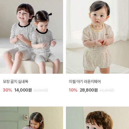
모랑 골지 실내복
미렐 아기 라운지웨어
30%
14,000원
10%
28,800원
20,000원
32,000원