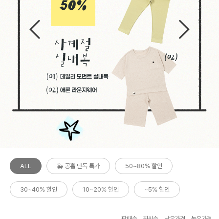
ALL
🐳 공홈 단독 특가
50~80% 할인
30~40% 할인
10~20% 할인
~5% 할인
판매순
최신순
낮은가격
높은가격