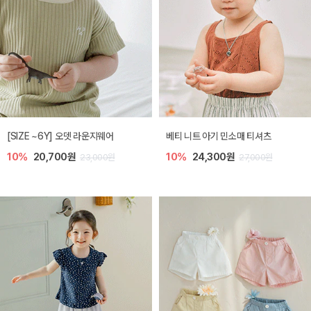
[SIZE ~6Y] 오뎃 라운지웨어
베티 니트 아기 민소매 티셔츠
10%
20,700원
10%
24,300원
23,000원
27,000원