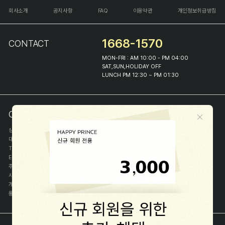
회사소개
공지사항
FAQ
이용약관
개인정보취급방침
1668-1570
CONTACT
MON-FRI : AM 10:00 - PM 04:00
SAT,SUN,HOLIDAY OFF
LUNCH PM 12:30 ~ PM 01:30
COMPANY INFO
상호
(주)해피프린스
대표
이화진
TEL
1668-1570
E-MAIL
help@happyprince.co.kr
주소
서울시 종로구 이화장길 46
사업자등록번호
366-86-00898
개인정보관리자
이화진
통신판매신고번호
제 2018-서울종로-1384 호
[사업자정보확인]