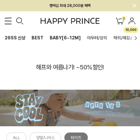
멤버십 최대 28,000원 혜택
0
10,000
26SS 신상
BEST
BABY[6~12M]
아우터/상의
하의/레깅스
해프와 여름나기! ~50%할인!
ALL
양말/니삭스
타이즈