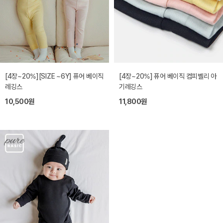
[4장~20%][SIZE ~6Y] 퓨어 베이직
[4장~20%] 퓨어 베이직 컴피벨리 아
레깅스
기레깅스
10,500원
11,800원