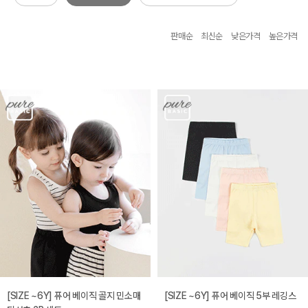
판매순
최신순
낮은가격
높은가격
[SIZE ~6Y] 퓨어 베이직 골지 민소매
[SIZE ~6Y] 퓨어 베이직 5부 레깅스