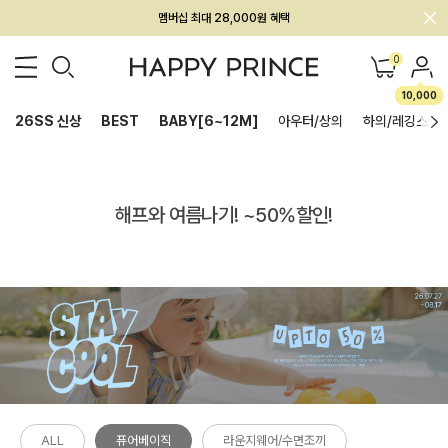
멤버십 최대 28,000원 혜택
0
10,000
26SS 신상
BEST
BABY[6~12M]
아우터/상의
하의/레깅스
해프와 여름나기! ~50%할인!
ALL
퓨어베이직
라운지웨어/수면조끼