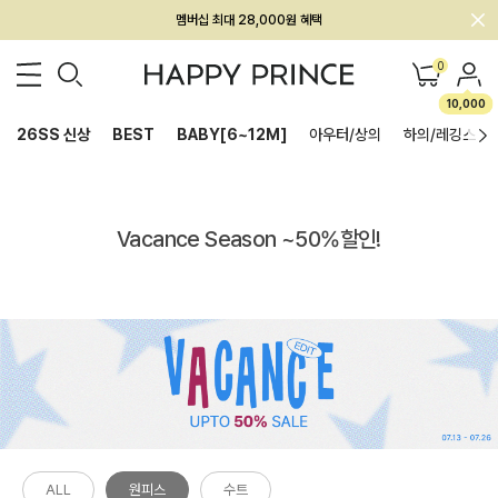
멤버십 최대 28,000원 혜택
0
10,000
26SS 신상
BEST
BABY[6~12M]
아우터/상의
하의/레깅스
Vacance Season ~50%할인!
ALL
원피스
수트