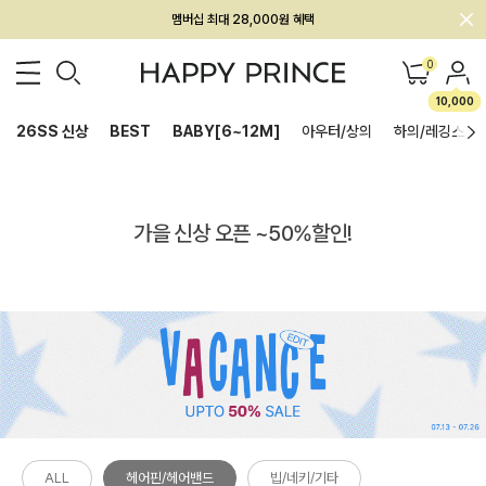
멤버십 최대 28,000원 혜택
0
10,000
26SS 신상
BEST
BABY[6~12M]
아우터/상의
하의/레깅스
가을 신상 오픈 ~50%할인!
ALL
헤어핀/헤어밴드
빕/네키/기타