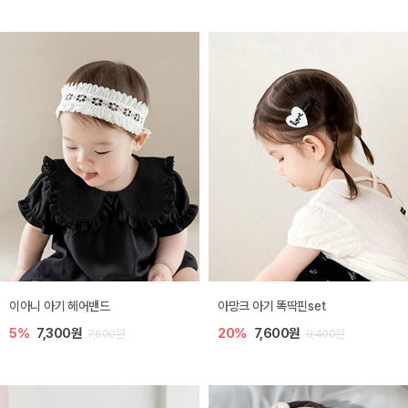
이아니 아기 헤어밴드
아망크 아기 똑딱핀set
5%
7,300원
20%
7,600원
7,600원
9,400원