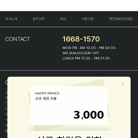
회사소개
공지사항
FAQ
이용약관
개인정보취급방침
1668-1570
CONTACT
MON-FRI : AM 10:00 - PM 04:00
SAT,SUN,HOLIDAY OFF
LUNCH PM 12:30 ~ PM 01:30
COMPANY INFO
상호
(주)해피프린스
대표
이화진
TEL
1668-1570
E-MAIL
help@happyprince.co.kr
주소
서울시 종로구 이화장길 46
사업자등록번호
366-86-00898
개인정보관리자
이화진
통신판매신고번호
제 2018-서울종로-1384 호
[사업자정보확인]