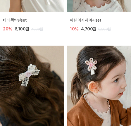
티티 똑딱핀set
아린 아기 헤어핀set
20%
6,100원
10%
4,700원
7,600원
5,200원