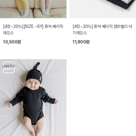
[4장~20%][SIZE ~6Y] 퓨어 베이직
[4장~20%] 퓨어 베이직 컴피벨리 아
레깅스
기레깅스
10,500원
11,800원