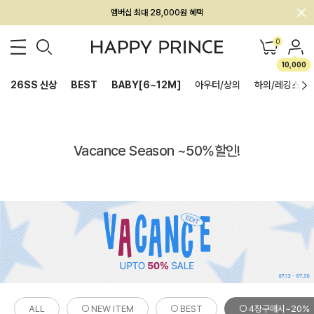
멤버십 최대 28,000원 혜택
0
10,000
26SS 신상
BEST
BABY[6~12M]
아우터/상의
하의/레깅스
Vacance Season ~50%할인!
ALL
○ NEW ITEM
○ BEST
○ 4장구매시~20%