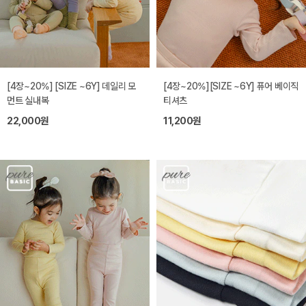
[4장~20%] [SIZE ~6Y] 데일리 모
[4장~20%][SIZE ~6Y] 퓨어 베이직
먼트 실내복
티셔츠
22,000원
11,200원