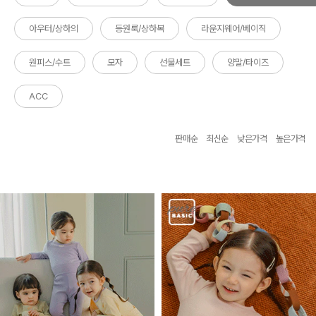
아우터/상하의
등원룩/상하복
라운지웨어/베이직
원피스/수트
모자
선물세트
양말/타이즈
ACC
판매순
최신순
낮은가격
높은가격