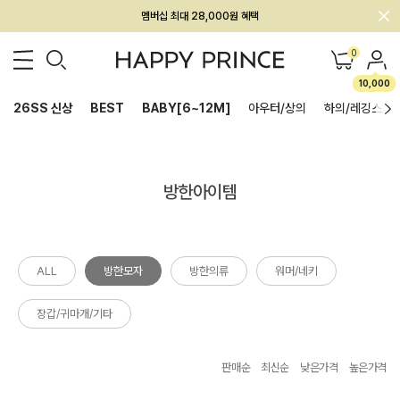
멤버십 최대 28,000원 혜택
0
10,000
26SS 신상
BEST
BABY[6~12M]
아우터/상의
하의/레깅스
방한아이템
ALL
방한모자
방한의류
워머/네키
장갑/귀마개/기타
판매순
최신순
낮은가격
높은가격