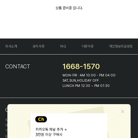
상품 준비중 입니다.
회사소개
공지사항
FAQ
이용약관
개인정보취급방침
1668-1570
CONTACT
MON-FRI : AM 10:00 - PM 04:00
SAT,SUN,HOLIDAY OFF
LUNCH PM 12:30 ~ PM 01:30
COMPANY INFO
상호
(주)해피프린스
대표
이화진
TEL
1668-1570
E-MAIL
help@happyprince.co.kr