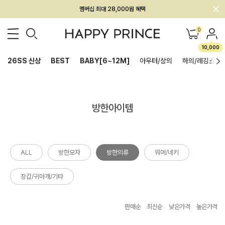
멤버십 최대 28,000원 혜택
0
10,000
26SS 신상
BEST
BABY[6~12M]
아우터/상의
하의/레깅스
방한아이템
ALL
방한모자
방한의류
워머/네키
장갑/귀마개/기타
판매순
최신순
낮은가격
높은가격