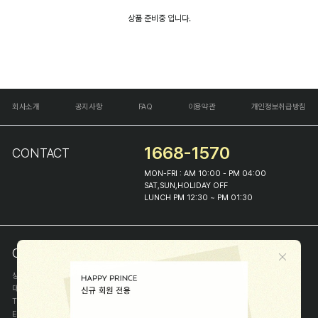
상품 준비중 입니다.
회사소개
공지사항
FAQ
이용약관
개인정보취급방침
1668-1570
CONTACT
MON-FRI : AM 10:00 - PM 04:00
SAT,SUN,HOLIDAY OFF
LUNCH PM 12:30 ~ PM 01:30
COMPANY INFO
상호
(주)해피프린스
대표
이화진
TEL
1668-1570
E-MAIL
help@happyprince.co.kr