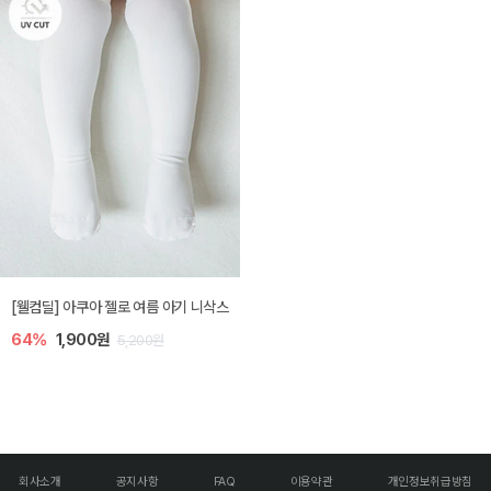
[웰컴딜] 아쿠아 젤로 여름 아기 니삭스
64%
1,900원
5,200원
회사소개
공지사항
FAQ
이용약관
개인정보취급방침