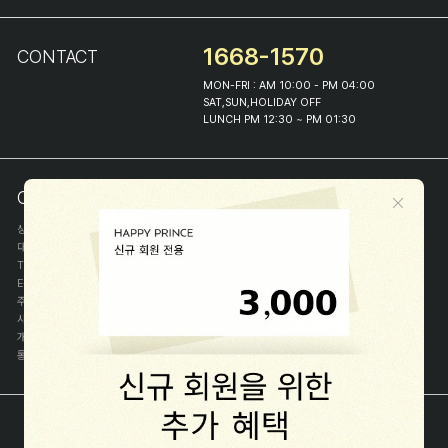
1668-1570
CONTACT
MON-FRI : AM 10:00 - PM 04:00
SAT,SUN,HOLIDAY OFF
LUNCH PM 12:30 ~ PM 01:30
COMPANY INFO
상호
(주)해피프린스
대표
이화진
TEL
1668-1570
E-MAIL
help@happyprince.co.kr
주소
서울시 종로구 이화장길 46
사업자등록번호
366-86-00898
개인정보관리자
이화진
통신판매신고번호
제 2018-서울종로-1384 호
[사업자정보확인]
COPYRIGHT(C) (주)해피프린스 ALL RIGHT RESERVED.