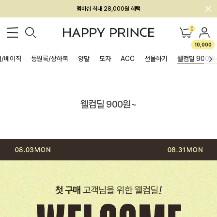
멤버십 최대 28,000원 혜택
0
10,000
/베이직
등원룩/상하복
양말
모자
ACC
선물하기
웰컴딜 900원
웰컴딜 900원~