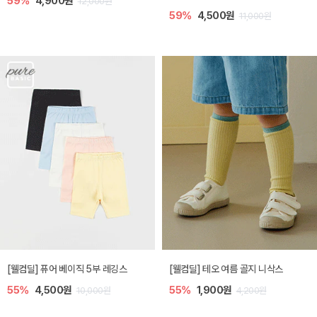
59%
4,900원
12,000원
59%
4,500원
11,000원
[웰컴딜] 퓨어 베이직 5부 레깅스
[웰컴딜] 테오 여름 골지 니삭스
55%
4,500원
55%
1,900원
10,000원
4,200원