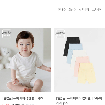
판매순
최신순
낮은가격
높은가격
[웰컴딜] 퓨어 베이직 반팔 티셔츠
[웰컴딜] 퓨어 베이직 컴피벨리 5부 아
기 레깅스