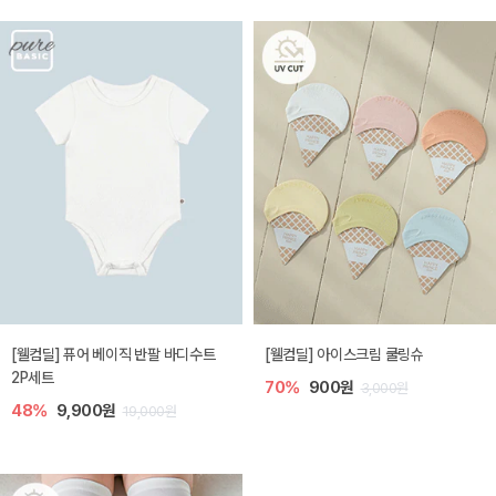
[웰컴딜] 퓨어 베이직 반팔 바디수트
[웰컴딜] 아이스크림 쿨링슈
2P세트
70%
900원
3,000원
48%
9,900원
19,000원