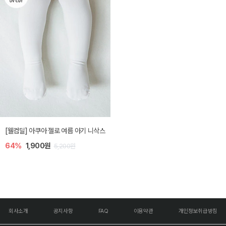
[웰컴딜] 아쿠아 젤로 여름 아기 니삭스
64%
1,900원
5,200원
회사소개
공지사항
FAQ
이용약관
개인정보취급방침