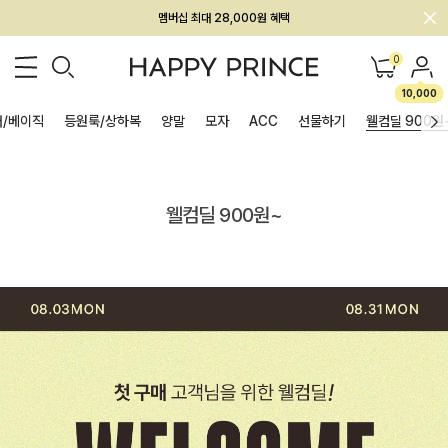
멤버십 최대 28,000원 혜택
0
10,000
/베이직
등원룩/상하복
양말
모자
ACC
선물하기
웰컴딜 900원
웰컴딜 900원~