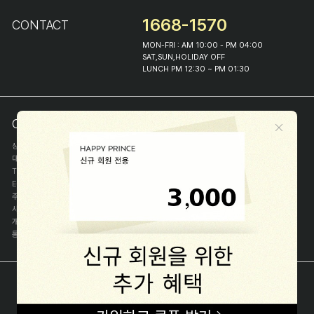
1668-1570
CONTACT
MON-FRI : AM 10:00 - PM 04:00
SAT,SUN,HOLIDAY OFF
LUNCH PM 12:30 ~ PM 01:30
COMPANY INFO
상호
(주)해피프린스
대표
이화진
TEL
1668-1570
E-MAIL
help@happyprince.co.kr
주소
서울시 종로구 이화장길 46
사업자등록번호
366-86-00898
개인정보관리자
이화진
통신판매신고번호
제 2018-서울종로-1384 호
[사업자정보확인]
COPYRIGHT(C) (주)해피프린스 ALL RIGHT RESERVED.