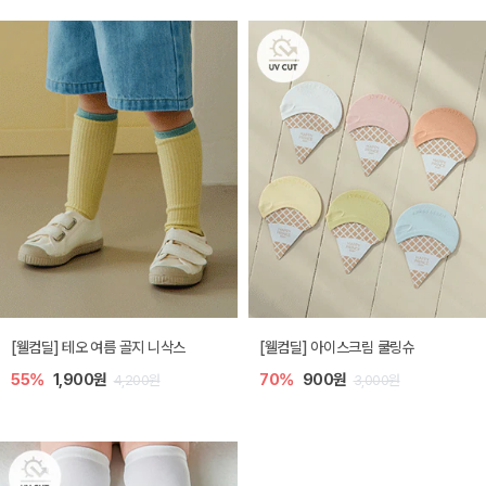
[웰컴딜] 테오 여름 골지 니삭스
[웰컴딜] 아이스크림 쿨링슈
55%
1,900원
70%
900원
4,200원
3,000원