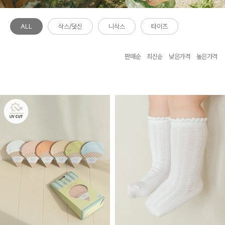
ALL
삭스/덧신
니삭스
타이즈
판매순
최신순
낮은가격
높은가격