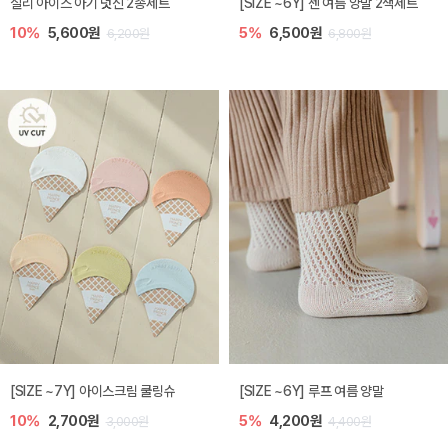
실리 아이스 아기 덧신 2종세트
[SIZE ~6Y] 젠 여름 양말 2색세트
10%
5,600원
5%
6,500원
6,200원
6,800원
[SIZE ~7Y] 아이스크림 쿨링슈
[SIZE ~6Y] 루프 여름 양말
10%
2,700원
5%
4,200원
3,000원
4,400원