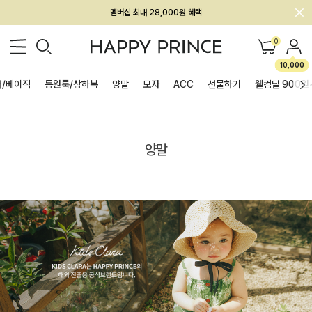
멤버십 최대 28,000원 혜택
0
10,000
/베이직
등원룩/상하복
양말
모자
ACC
선물하기
웰컴딜 900원
양말