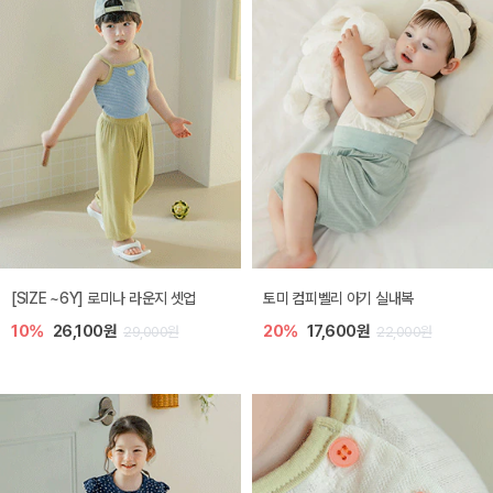
[SIZE ~6Y] 로미나 라운지 셋업
토미 컴피벨리 아기 실내복
10%
26,100원
20%
17,600원
29,000원
22,000원