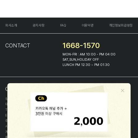
회사소개
공지사항
FAQ
이용약관
개인정보취급방침
1668-1570
CONTACT
MON-FRI : AM 10:00 - PM 04:00
SAT,SUN,HOLIDAY OFF
LUNCH PM 12:30 ~ PM 01:30
COMPANY INFO
상호
(주)해피프린스
대표
이화진
TEL
1668-1570
E-MAIL
help@happyprince.co.kr
주소
서울시 종로구 이화장길 46
사업자등록번호
366-86-00898
개인정보관리자
이화진
통신판매신고번호
제 2018-서울종로-1384 호
[사업자정보확인]