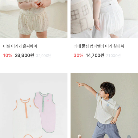
미렐 아기 라운지웨어
레네 쿨링 컴피벨리 아기 실내복
10%
28,800원
30%
14,700원
32,000원
21,000원