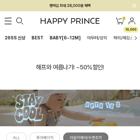
멤버십 최대 28,000원 혜택
0
10,000
26SS 신상
BEST
BABY[6~12M]
아우터/상의
하의/레깅스
해프와 여름나기! ~50%할인!
ALL
퓨어베이직
라운지웨어/수면조끼