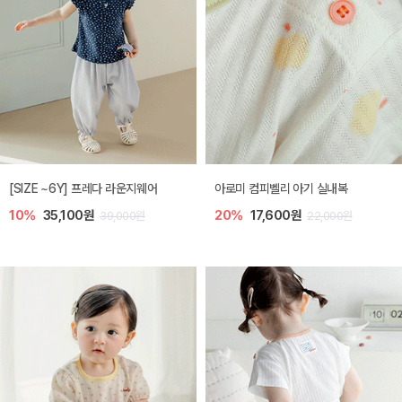
[SIZE ~6Y] 프레다 라운지웨어
아로미 컴피벨리 아기 실내복
10%
35,100원
20%
17,600원
39,000원
22,000원