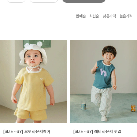
판매순
최신순
낮은가격
높은가격
[SIZE ~6Y] 오뎃 라운지웨어
[SIZE ~6Y] 레티 라운지 셋업