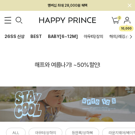
멤버십 최대 28,000원 혜택
0
10,000
26SS 신상
BEST
BABY[6~12M]
아우터/상의
하의/레깅스
해프와 여름나기! ~50%할인!
ALL
아우터/상하의
등원룩/상하복
라운지웨어/베이