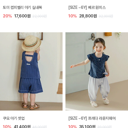
토미 컴피벨리 아기 실내복
[SIZE ~6Y] 베르 원피스
20%
17,600원
10%
28,800원
22,000원
32,000원
쿠모 아기 셋업
[SIZE ~6Y] 프레다 라운지웨어
10%
41,400원
10%
35,100원
46,000원
39,000원