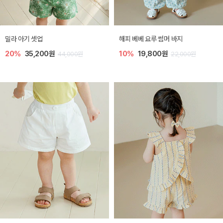
밀라 아기 셋업
해피 베베 요루 썸머 바지
20%
35,200원
10%
19,800원
44,000원
22,000원