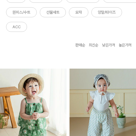
원피스/수트
선물세트
모자
양말/타이즈
ACC
판매순
최신순
낮은가격
높은가격