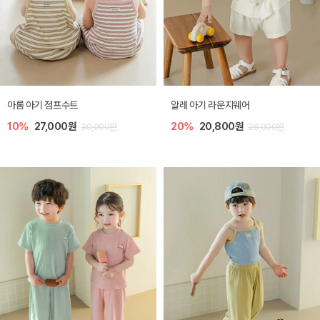
아롬 아기 점프수트
알레 아기 라운지웨어
10%
27,000원
20%
20,800원
30,000원
26,000원