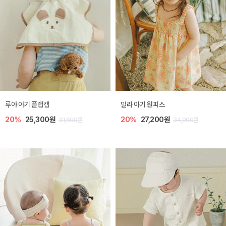
루야 아기 플랩캡
밀라 아기 원피스
20%
25,300원
20%
27,200원
31,600원
34,000원