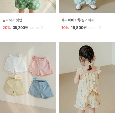
밀라 아기 셋업
해피 베베 요루 썸머 바지
20%
35,200원
10%
19,800원
44,000원
22,000원