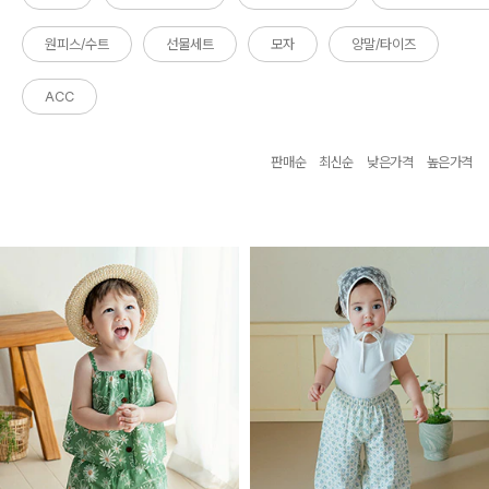
원피스/수트
선물세트
모자
양말/타이즈
ACC
판매순
최신순
낮은가격
높은가격