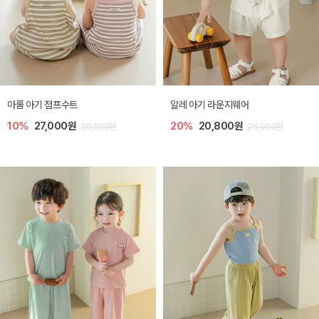
아롬 아기 점프수트
알레 아기 라운지웨어
10%
27,000원
20%
20,800원
30,000원
26,000원