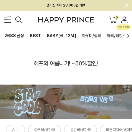
멤버십 최대 28,000원 혜택
0
10,000
26SS 신상
BEST
BABY[6~12M]
아우터/상의
하의/레깅스
해프와 여름나기! ~50%할인!
ALL
아우터/상하의
등원룩/상하복
라운지웨어/베이