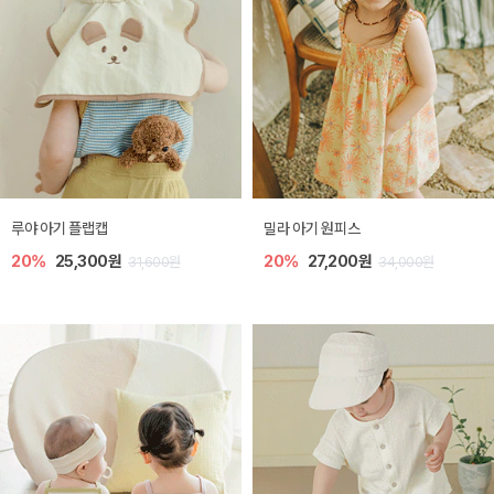
루야 아기 플랩캡
밀라 아기 원피스
20%
25,300원
20%
27,200원
31,600원
34,000원