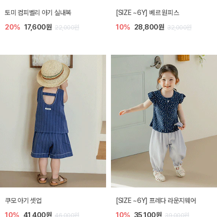
토미 컴피벨리 아기 실내복
[SIZE ~6Y] 베르 원피스
20%
17,600원
10%
28,800원
22,000원
32,000원
쿠모 아기 셋업
[SIZE ~6Y] 프레다 라운지웨어
10%
41,400원
10%
35,100원
46,000원
39,000원