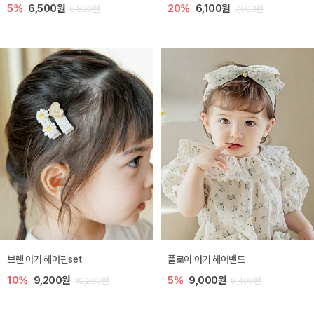
5%
6,500원
20%
6,100원
6,800원
7,600원
브렌 아기 헤어핀set
플로아 아기 헤어밴드
10%
9,200원
5%
9,000원
10,200원
9,400원