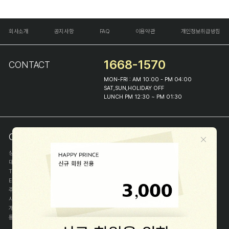
회사소개
공지사항
FAQ
이용약관
개인정보취급방침
1668-1570
CONTACT
MON-FRI : AM 10:00 - PM 04:00
SAT,SUN,HOLIDAY OFF
LUNCH PM 12:30 ~ PM 01:30
COMPANY INFO
상호
(주)해피프린스
대표
이화진
TEL
1668-1570
E-MAIL
help@happyprince.co.kr
주소
서울시 종로구 이화장길 46
사업자등록번호
366-86-00898
개인정보관리자
이화진
통신판매신고번호
제 2018-서울종로-1384 호
[사업자정보확인]