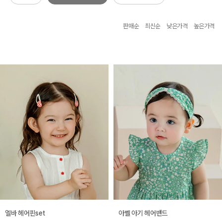
판매순
최신순
낮은가격
높은가격
엘바 헤어핀set
아벨 아기 헤어밴드