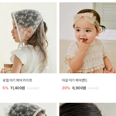
로엘 아기 헤어 커치프
마샬 아기 헤어밴드
5%
11,400원
20%
6,900원
12,000원
8,600원