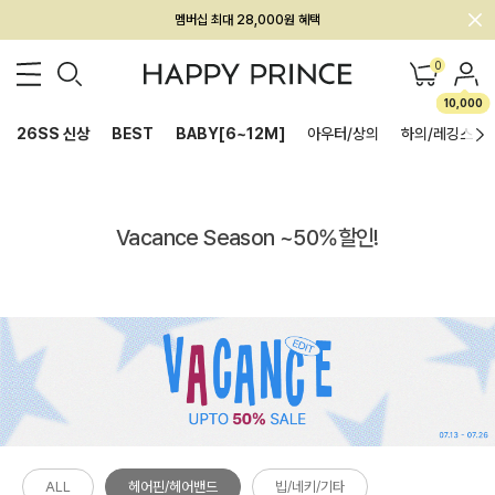
멤버십 최대 28,000원 혜택
0
10,000
26SS 신상
BEST
BABY[6~12M]
아우터/상의
하의/레깅스
Vacance Season ~50%할인!
ALL
헤어핀/헤어밴드
빕/네키/기타