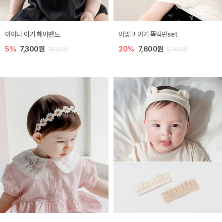
이아니 아기 헤어밴드
아망크 아기 똑딱핀set
5%
7,300원
20%
7,600원
7,600원
9,400원