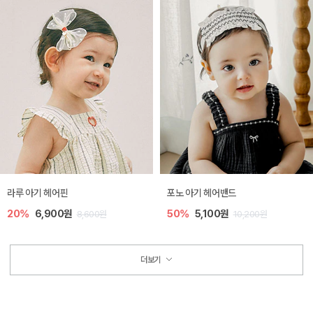
라루 아기 헤어핀
포노 아기 헤어밴드
20%
6,900원
50%
5,100원
8,600원
10,200원
더보기