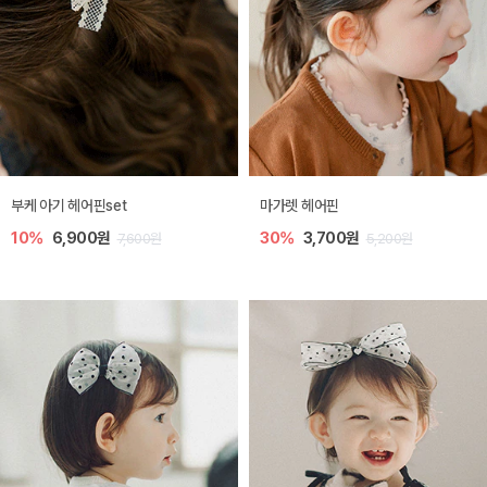
부케 아기 헤어핀set
마가렛 헤어핀
10%
6,900원
30%
3,700원
7,600원
5,200원