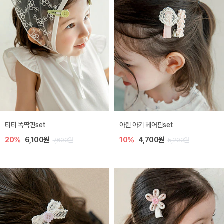
티티 똑딱핀set
아린 아기 헤어핀set
20%
6,100원
10%
4,700원
7,600원
5,200원