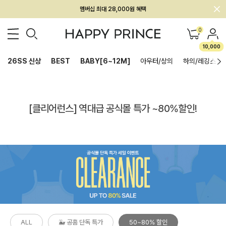
멤버십 최대 28,000원 혜택
0
10,000
26SS 신상
BEST
BABY[6~12M]
아우터/상의
하의/레깅스
[클리어런스] 역대급 공식몰 특가 ~80%할인!
ALL
🐳 공홈 단독 특가
50~80% 할인