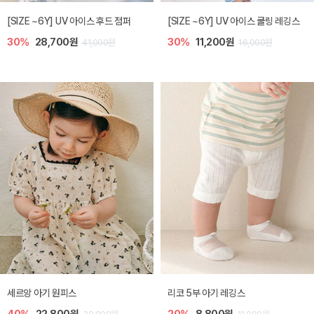
[SIZE ~6Y] UV 아이스 후드 점퍼
[SIZE ~6Y] UV 아이스 쿨링 레깅스
30%
28,700원
30%
11,200원
41,000원
16,000원
세르앙 아기 원피스
리코 5부 아기 레깅스