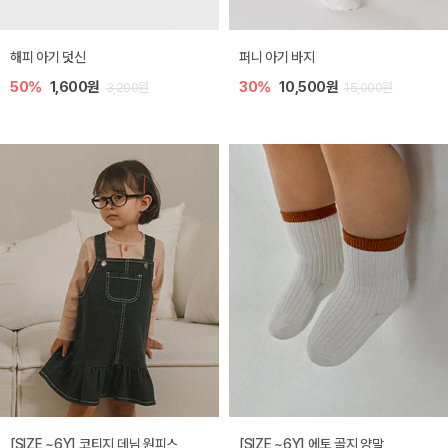
해피 아기 덧신
퍼니 아기 바지
50%
1,600원
30%
10,500원
3,200원
15,000원
[SIZE ~6Y] 코티지 데님 원피스
[SIZE ~6Y] 에토 골지 양말