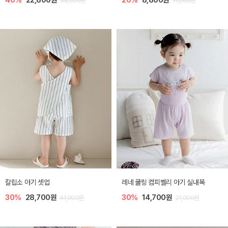
40%
22,800원
20%
8,800원
38,000원
11,000원
칼립소 아기 셋업
레네 쿨링 컴피벨리 아기 실내복
30%
28,700원
30%
14,700원
41,000원
21,000원