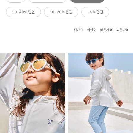
30~40% 할인
10~20% 할인
~5% 할인
판매순
최신순
낮은가격
높은가격