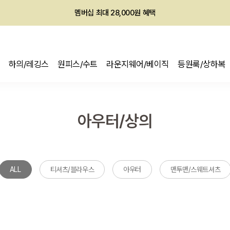
멤버십 최대 28,000원 혜택
하의/레깅스
원피스/수트
라운지웨어/베이직
등원룩/상하복
아우터/상의
ALL
티셔츠/블라우스
아우터
맨투맨/스웨트셔츠