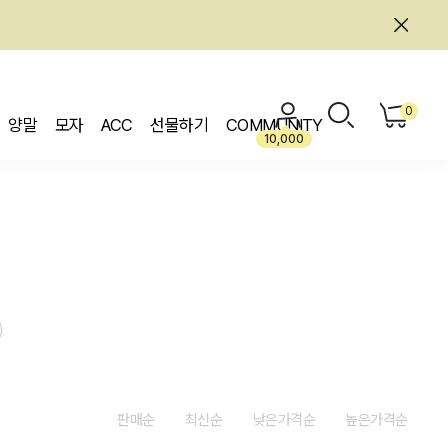
0
양말
모자
ACC
선물하기
COMMUNITY
10,000
판매순
최신순
낮은가격순
높은가격순