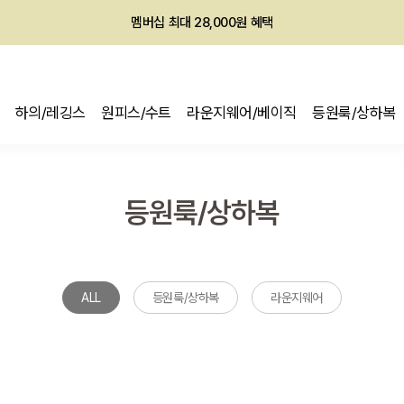
멤버십 최대 28,000원 혜택
하의/레깅스
원피스/수트
라운지웨어/베이직
등원룩/상하복
등원룩/상하복
ALL
등원룩/상하복
라운지웨어