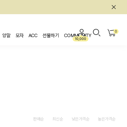
0
양말
모자
ACC
선물하기
COMMUNITY
10,000
판매순
최신순
낮은가격순
높은가격순