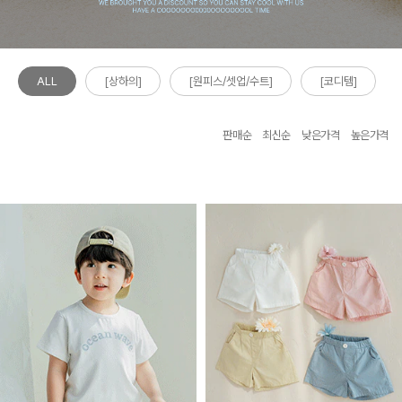
ALL
[상하의]
[원피스/셋업/수트]
[코디템]
판매순
최신순
낮은가격
높은가격