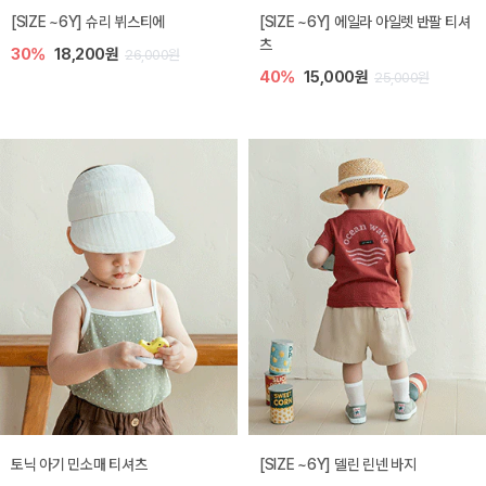
[SIZE ~6Y] 슈리 뷔스티에
[SIZE ~6Y] 에일라 아일렛 반팔 티셔
츠
30%
18,200원
26,000원
40%
15,000원
25,000원
토닉 아기 민소매 티셔츠
[SIZE ~6Y] 델린 린넨 바지