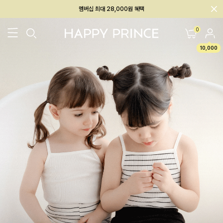
회원전용 아울렛, 가입하면 ~60% 할인!
멤버십 최대 28,000원 혜택
0
10,000
26SS 신상
BEST
BABY[6~12M]
아우터/상의
하의/레깅스