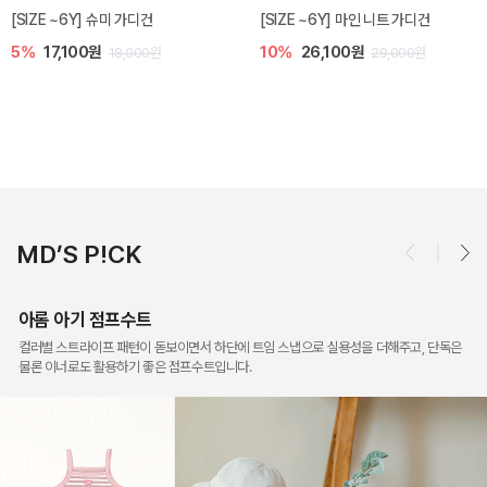
밀라 아기 점프수트
밀라 아기 셋업
10%
30,600원
20%
35,200원
34,000원
44,000원
MD’S P!CK
아롬 아기 점프수트
컬러별 스트라이프 패턴이 돋보이면서 하단에 트임 스냅으로 실용성을 더해주고, 단독은
물론 이너로도 활용하기 좋은 점프수트입니다.