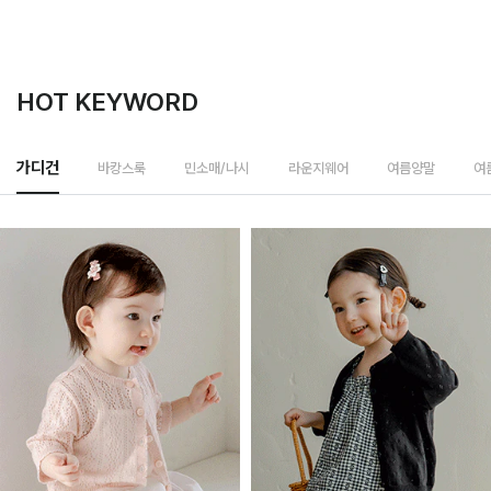
HOT KEYWORD
바캉스룩
가디건
민소매/나시
라운지웨어
여름양말
여