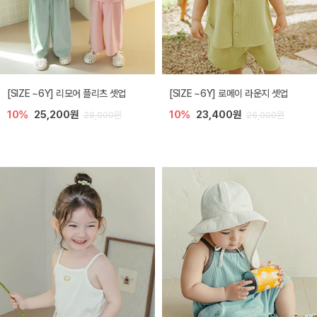
[SIZE ~6Y] 리모어 플리츠 셋업
[SIZE ~6Y] 로메이 라운지 셋업
10%
25,200원
10%
23,400원
28,000원
26,000원