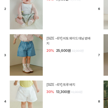
[SIZE ~6Y] 라핀 카프리 팬츠
30%
14,700원
21,000원
엘로디 니트 아기 바지
20%
16,000원
20,000원