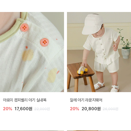
아로미 컴피벨리 아기 실내복
알레 아기 라운지웨어
20%
17,600원
20%
20,800원
22,000원
26,000원