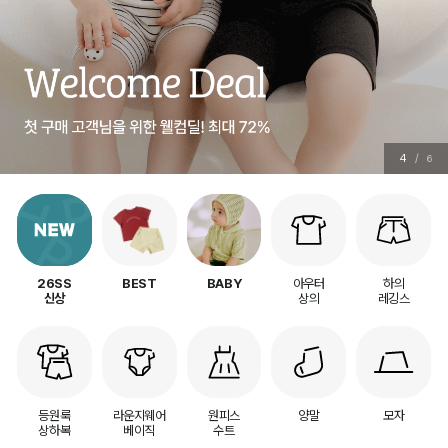
5
/
6
아우터
하의
26SS
BEST
BABY
상의
레깅스
신상
등원룩
라운지웨어
원피스
양말
모자
상하복
베이직
수트