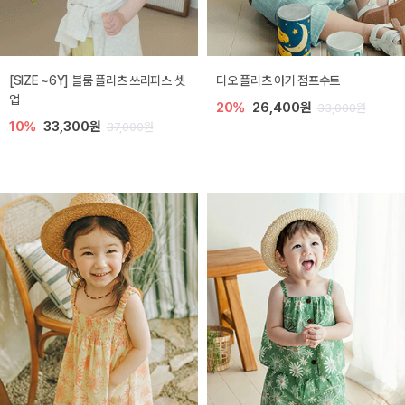
[SIZE ~6Y] 블룸 플리츠 쓰리피스 셋
디오 플리츠 아기 점프수트
업
20%
26,400원
33,000원
10%
33,300원
37,000원