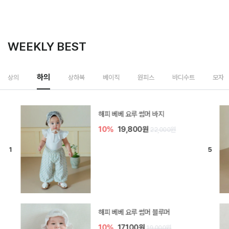
WEEKLY BEST
하의
상의
상하복
베이직
원피스
바디수트
모자
[SIZE ~6Y] 델린 린넨 바지
10%
21,600원
24,000원
듀이 아기 바지
10%
17,100원
19,000원