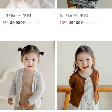
[SIZE ~6Y] 로메이 라운지 셋업
밀라 아기 원피스
10%
23,400원
20%
27,200원
26,000원
34,000원