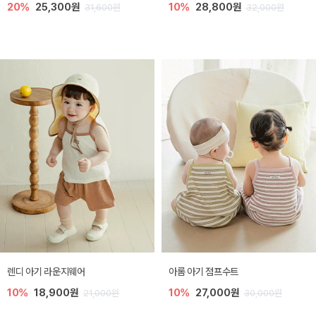
20%
25,300원
10%
28,800원
31,600원
32,000원
렌디 아기 라운지웨어
아롬 아기 점프수트
10%
18,900원
10%
27,000원
21,000원
30,000원