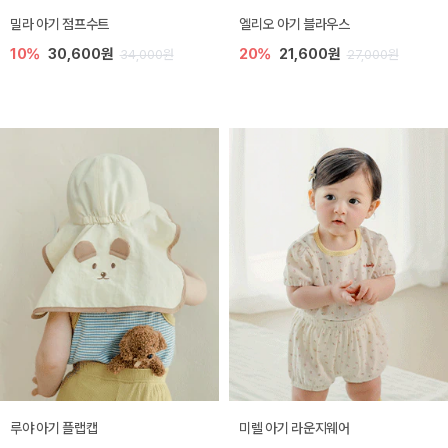
밀라 아기 점프수트
엘리오 아기 블라우스
10%
30,600원
20%
21,600원
34,000원
27,000원
루야 아기 플랩캡
미렐 아기 라운지웨어