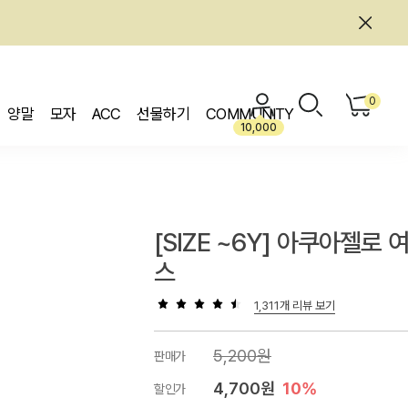
0
양말
모자
ACC
선물하기
COMMUNITY
10,000
[SIZE ~6Y] 아쿠아젤로 
스
1,311개 리뷰 보기
5,200원
판매가
4,700원
10%
할인가