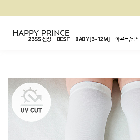
26SS 신상
BEST
BABY[6~12M]
아우터/상의