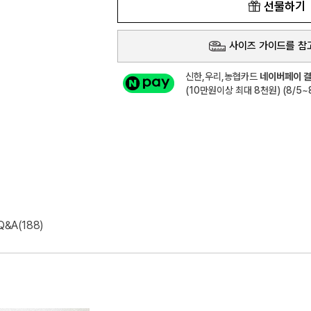
선물하기
사이즈 가이드를 참
신한,우리,농협카드
네이버페이 결
(10만원이상 최대 8천원) (8/5~8
Q&A(188)