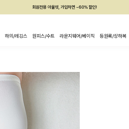
회원전용 아울렛, 가입하면 ~60% 할인!
멤버십 최대 28,000원 혜택
하의/레깅스
원피스/수트
라운지웨어/베이직
등원룩/상하복