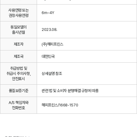
사용연령 또는
6m~4Y
권장사용연령
동일모델의
2023.08.
출시년월
제조자
(주)해피프린스
제조국
대한민국
취급방법 및
취급시 주의사항,
상세설명 참조
안전표시
품질보증기준
관련 법 및 소비자 분쟁해결 규정에 따름
A/S 책임자와
해피프린스/1668-1570
전화번호