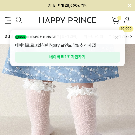
멤버십 최대 28,000원 혜택
0
10,000
26SS 신상
BEST
BABY[6~12M]
아우터/상의
하의/레깅스
HAPPY PRINCE
네이버로 로그인
하면 Npay 포인트
1%
추가 지급!
네이버로 1초 가입하기