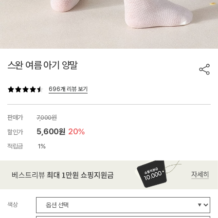
스완 여름 아기 양말
696개 리뷰 보기
판매가
7,000원
5,600원
20%
할인가
적립금
1%
색상