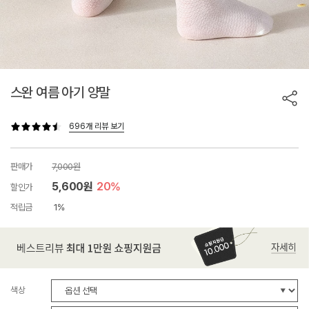
스완 여름 아기 양말
696개 리뷰 보기
판매가
7,000원
5,600원
20%
할인가
적립금
1%
색상