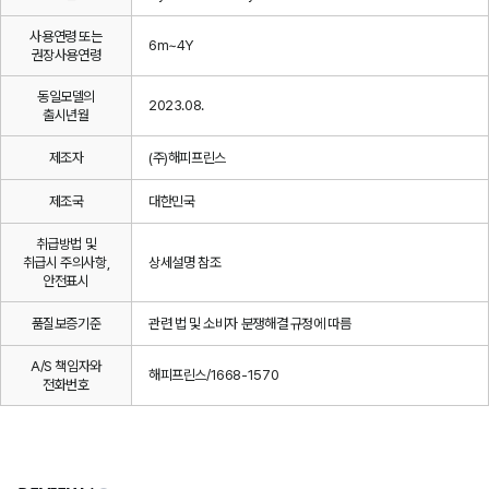
사용연령 또는
6m~4Y
권장사용연령
동일모델의
2023.08.
출시년월
제조자
(주)해피프린스
제조국
대한민국
취급방법 및
취급시 주의사항,
상세설명 참조
안전표시
품질보증기준
관련 법 및 소비자 분쟁해결 규정에 따름
A/S 책임자와
해피프린스/1668-1570
전화번호