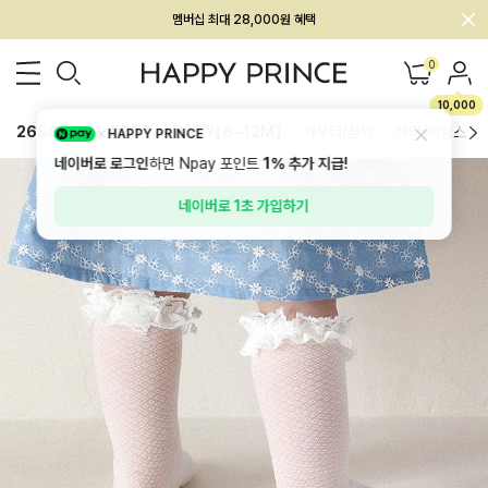
회원전용 아울렛, 가입하면 ~60% 할인!
멤버십 최대 28,000원 혜택
0
10,000
26SS 신상
BEST
BABY[6~12M]
아우터/상의
하의/레깅스
HAPPY PRINCE
네이버로 로그인
하면 Npay 포인트
1%
추가 지급!
네이버로 1초 가입하기