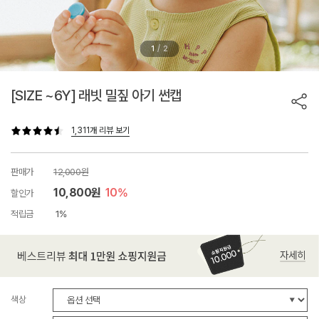
/
1
2
[SIZE ~6Y] 래빗 밀짚 아기 썬캡
1,311개 리뷰 보기
판매가
12,000원
10,800원
10%
할인가
적립금
1%
색상