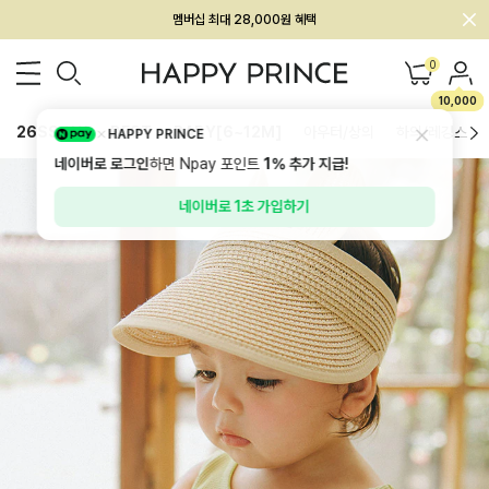
회원전용 아울렛, 가입하면 ~60% 할인!
멤버십 최대 28,000원 혜택
0
10,000
26SS 신상
BEST
BABY[6~12M]
아우터/상의
하의/레깅스
HAPPY PRINCE
네이버로 로그인
하면 Npay 포인트
1%
추가 지급!
네이버로 1초 가입하기