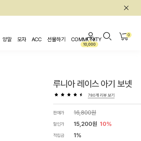
0
양말
모자
ACC
선물하기
COMMUNITY
10,000
루니아 레이스 아기 보넷
780개 리뷰 보기
16,800원
판매가
15,200원
10%
할인가
1%
적립금