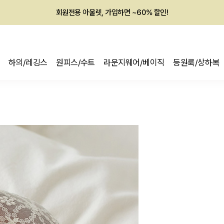
회원전용 아울렛, 가입하면 ~60% 할인!
멤버십 최대 28,000원 혜택
하의/레깅스
원피스/수트
라운지웨어/베이직
등원룩/상하복