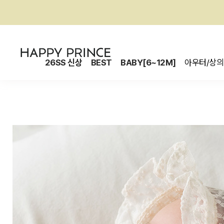
26SS 신상
BEST
BABY[6~12M]
아우터/상의