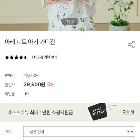
/
1
2
아레 니트 아기 가디건
1,132개 리뷰 보기
판매가
42,000원
39,900원
5%
할인가
적립금
1%
색상