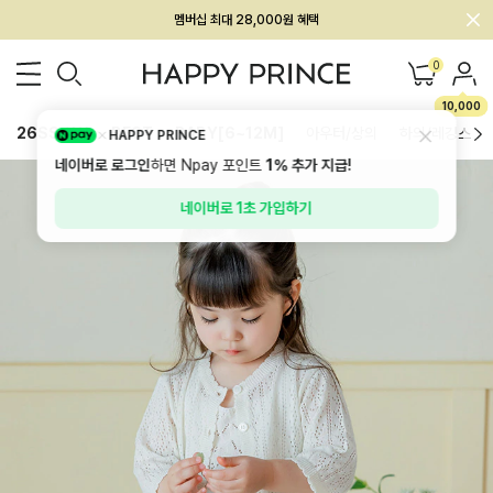
회원전용 아울렛, 가입하면 ~60% 할인!
멤버십 최대 28,000원 혜택
0
10,000
26SS 신상
BEST
BABY[6~12M]
아우터/상의
하의/레깅스
HAPPY PRINCE
네이버로 로그인
하면 Npay 포인트
1%
추가 지급!
네이버로 1초 가입하기