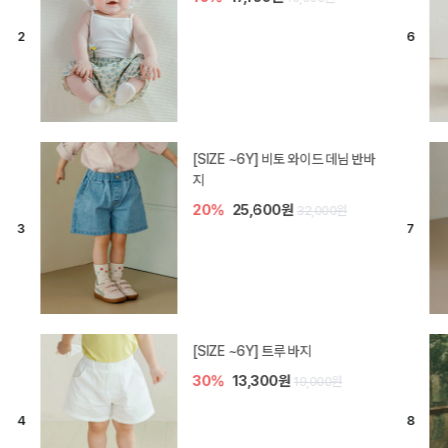
[SIZE ~6Y] 라핀 카프리 팬츠
30%
14,700원
21,000원
엘로디 니트 아기 바지
20%
16,000원
20,000원