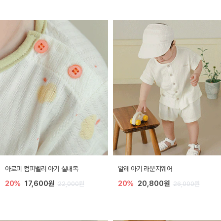
아로미 컴피벨리 아기 실내복
알레 아기 라운지웨어
20%
17,600원
20%
20,800원
22,000원
26,000원