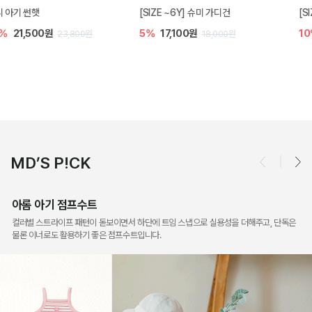
[SIZE ~6Y] 슈미 가디건
[SIZE ~6Y] 마인 니트 가디건
5%
17,100원
10%
26,100원
18,000원
29,000원
MD’S P!CK
아롬 아기 점프수트
컬러별 스트라이프 패턴이 돋보이면서 하단에 트임 스냅으로 실용성을 더해주고, 단독은
물론 이너로도 활용하기 좋은 점프수트입니다.