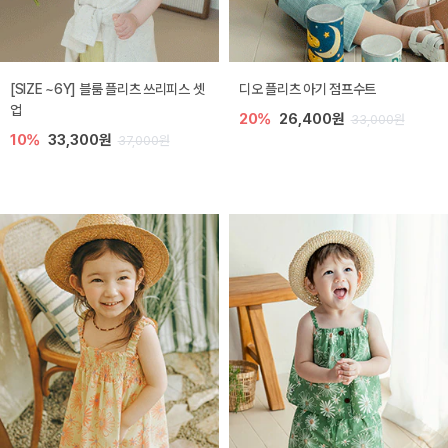
[SIZE ~6Y] 블룸 플리츠 쓰리피스 셋
디오 플리츠 아기 점프수트
업
20%
26,400원
33,000원
10%
33,300원
37,000원