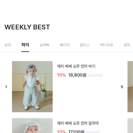
WEEKLY BEST
하의
상의
상하복
베이직
원피스
바디수트
모자
[SIZE ~6Y] 델린 린넨 바지
10%
21,600원
24,000원
듀이 아기 바지
10%
17,100원
19,000원