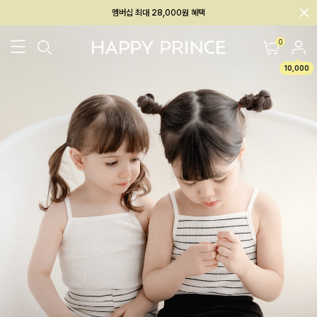
회원전용 아울렛, 가입하면 ~60% 할인!
멤버십 최대 28,000원 혜택
0
10,000
26SS 신상
BEST
BABY[6~12M]
아우터/상의
하의/레깅스