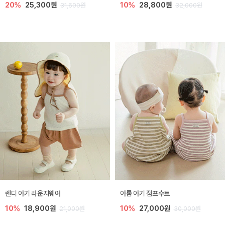
20%
25,300원
10%
28,800원
31,600원
32,000원
렌디 아기 라운지웨어
아롬 아기 점프수트
10%
18,900원
10%
27,000원
21,000원
30,000원