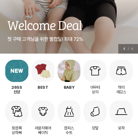
4
/
6
아우터
하의
26SS
BEST
BABY
상의
레깅스
신상
등원룩
라운지웨어
원피스
양말
모자
상하복
베이직
수트