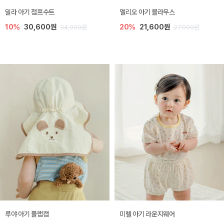
밀라 아기 점프수트
엘리오 아기 블라우스
10%
30,600원
20%
21,600원
34,000원
27,000원
루야 아기 플랩캡
미렐 아기 라운지웨어