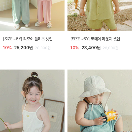
[SIZE ~6Y] 리모어 플리츠 셋업
[SIZE ~6Y] 로메이 라운지 셋업
10%
25,200원
10%
23,400원
28,000원
26,000원