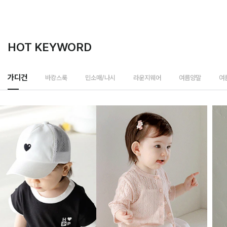
HOT KEYWORD
가디건
바캉스룩
민소매/나시
라운지웨어
여름양말
여