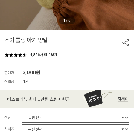
/
1
5
조이 롤링 아기 양말
4,826개 리뷰 보기
3,000원
판매가
적립금
1%
색상
사이즈