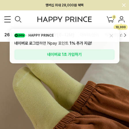
회원전용 아울렛, 가입하면 ~60% 할인!
멤버십 최대 28,000원 혜택
0
10,000
26SS 신상
BEST
BABY[6~12M]
아우터/상의
하의/레깅스
HAPPY PRINCE
네이버로 로그인
하면 Npay 포인트
1%
추가 지급!
네이버로 1초 가입하기