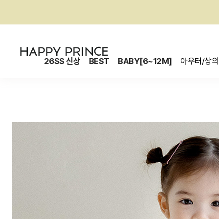
26SS 신상
BEST
BABY[6~12M]
아우터/상의