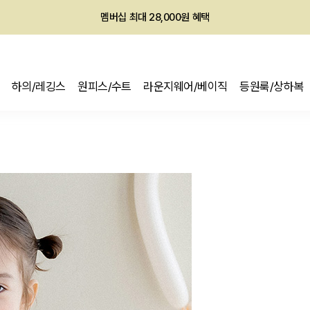
회원전용 아울렛, 가입하면 ~60% 할인!
멤버십 최대 28,000원 혜택
하의/레깅스
원피스/수트
라운지웨어/베이직
등원룩/상하복