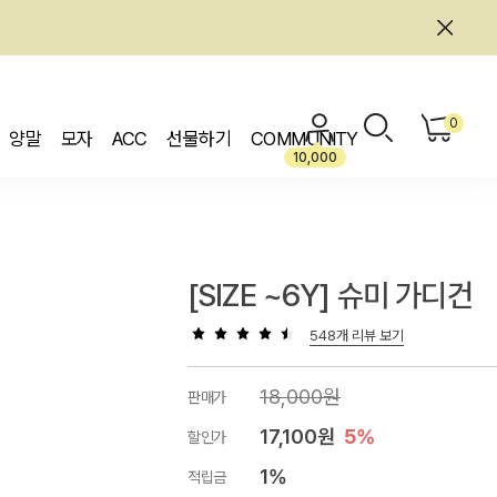
0
양말
모자
ACC
선물하기
COMMUNITY
10,000
[SIZE ~6Y] 슈미 가디건
548개 리뷰 보기
18,000원
판매가
17,100원
5%
할인가
1%
적립금