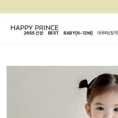
26SS 신상
BEST
BABY[6~12M]
아우터/상의