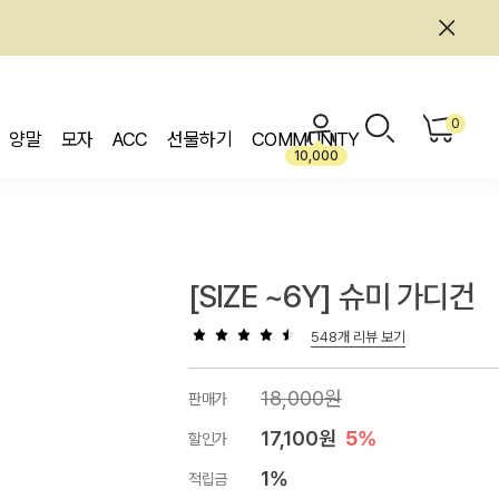
0
양말
모자
ACC
선물하기
COMMUNITY
10,000
[SIZE ~6Y] 슈미 가디건
548개 리뷰 보기
18,000원
판매가
17,100원
5%
할인가
1%
적립금