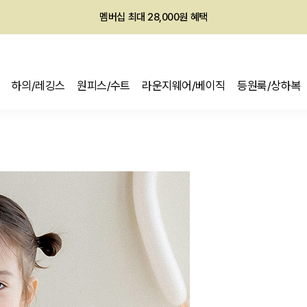
회원전용 아울렛, 가입하면 ~60% 할인!
멤버십 최대 28,000원 혜택
하의/레깅스
원피스/수트
라운지웨어/베이직
등원룩/상하복