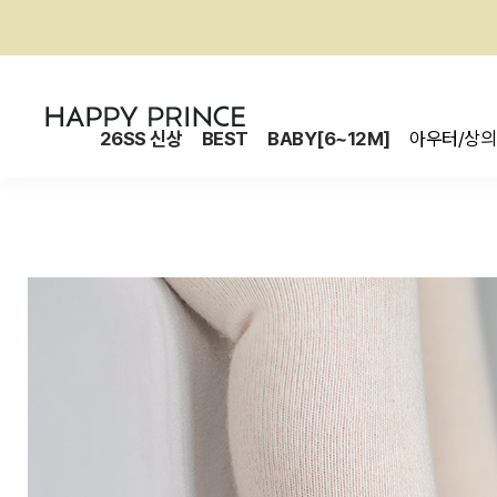
26SS 신상
BEST
BABY[6~12M]
아우터/상의