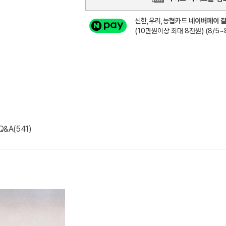
신한,우리,농협카드
네이버페이 결
(10만원이상 최대 8천원) (8/5~8
Q&A(541)