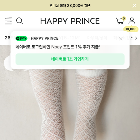
회원전용 아울렛, 가입하면 ~60% 할인!
멤버십 최대 28,000원 혜택
0
10,000
26SS 신상
BEST
BABY[6~12M]
아우터/상의
하의/레깅스
HAPPY PRINCE
네이버로 로그인
하면 Npay 포인트
1%
추가 지급!
네이버로 1초 가입하기