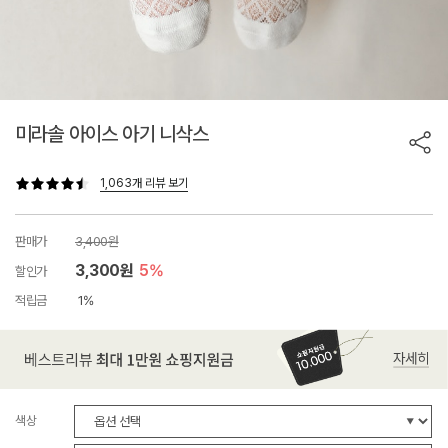
미라솔 아이스 아기 니삭스
1,063개 리뷰 보기
판매가
3,400원
3,300원
5%
할인가
적립금
1%
색상