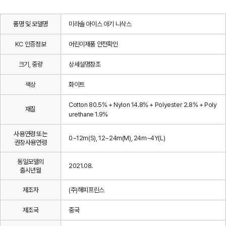
품명 및 모델명
미라솔 아이스 아기 니삭스
KC 인증정보
어린이제품 안전확인
크기, 중량
상세설명참조
색상
화이트
Cotton 80.5% + Nylon 14.8% + Polyester 2.8% + Poly
재질
urethane 1.9%
사용연령 또는
0~12m(S), 12~24m(M), 24m~4Y(L)
권장사용연령
동일모델의
2021.08.
출시년월
제조자
(주)해피프린스
제조국
중국