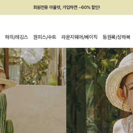
멤버십 최대 28,000원 혜택
하의/레깅스
원피스/수트
라운지웨어/베이직
등원룩/상하복