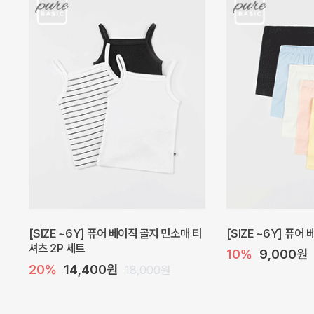
캐더린 뷔스티에 미니 아기 원피스
[SIZE ~6Y] 베르
10%
24,300원
30%
22,400
27,000원