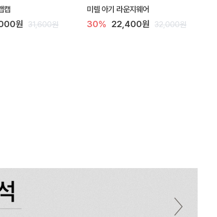
랩캡
미렐 아기 라운지웨어
,000원
30%
22,400원
31,600원
32,000원