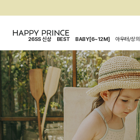
26SS 신상
BEST
BABY[6~12M]
아우터/상의