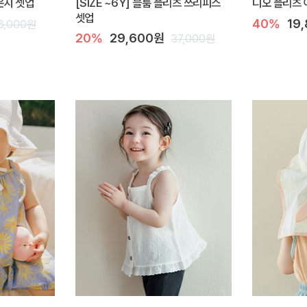
라운지 셋업
[SIZE ~6Y] 블룸 플리츠 쓰리피스
디오 플리츠 
셋업
40%
19
6,000원
20%
29,600원
37,000원