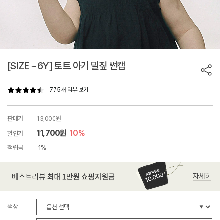
[SIZE ~6Y] 토트 아기 밀짚 썬캡
775개 리뷰 보기
판매가
13,000원
11,700원
10%
할인가
적립금
1%
색상