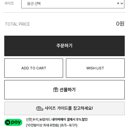
사이즈
0
원
TOTAL PRICE
주문하기
ADD TO CART
WISH LIST
선물하기
사이즈 가이드를 참고하세요!
신한,우리,농협카드
네이버페이 결제시 5%할인
(10만원이상 최대 8천원) (8/5~8/31)