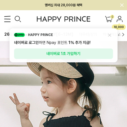
회원전용 아울렛, 가입하면 ~60% 할인!
멤버십 최대 28,000원 혜택
0
10,000
26SS 신상
BEST
BABY[6~12M]
아우터/상의
하의/레깅스
HAPPY PRINCE
네이버로 로그인
하면 Npay 포인트
1%
추가 지급!
네이버로 1초 가입하기