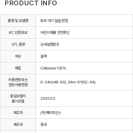
PRODUCT INFO
품명 및 모델명
토트 아기 밀짚 썬캡
KC 인증정보
어린이제품 안전확인
크기, 중량
상세설명참조
색상
블랙
재질
Cellulose 100%
사용연령 또는
6~24m(48~50), 24m~6Y(52~54)
권장사용연령
동일모델의
2020.03.
출시년월
제조자
(주)해피프린스
제조국
중국