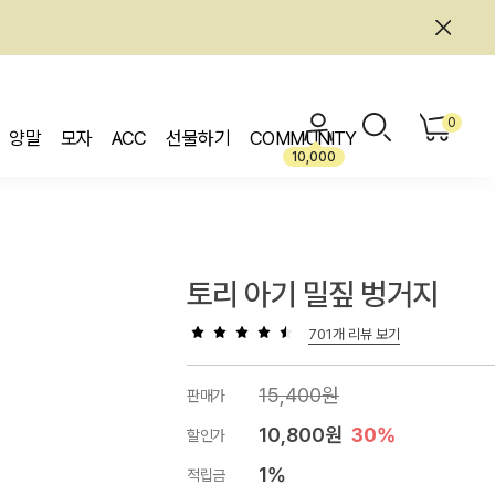
0
양말
모자
ACC
선물하기
COMMUNITY
10,000
토리 아기 밀짚 벙거지
701개 리뷰 보기
15,400원
판매가
10,800원
30%
할인가
1%
적립금