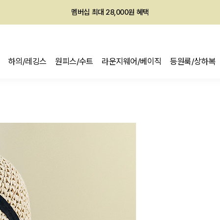
회원전용 아울렛, 가입하면 ~60% 할인!
멤버십 최대 28,000원 혜택
하의/레깅스
원피스/수트
라운지웨어/베이직
등원룩/상하복