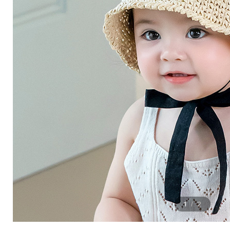
1
2
/