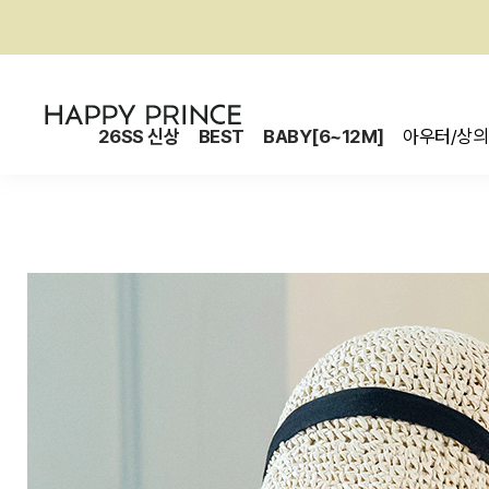
26SS 신상
BEST
BABY[6~12M]
아우터/상의