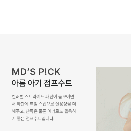
MD’S P!CK
로미나 라운지 셋업
나시와 하의 구성으로 높은 활용도를
자랑하며, 특색 있는 컬러감이 포인트
가 되어주면서 부드러운 레이온 골지
원단으로 시원하게 착용되는 셋업입
니다.