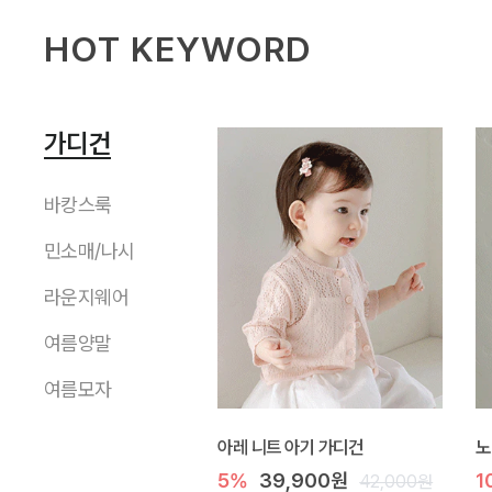
HOT KEYWORD
가디건
바캉스룩
민소매/나시
라운지웨어
여름양말
여름모자
아레 니트 아기 가디건
노
5%
39,900원
1
42,000원