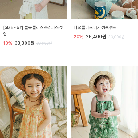
[SIZE ~6Y] 블룸 플리츠 쓰리피스 셋
디오 플리츠 아기 점프수트
업
20%
26,400원
33,000원
10%
33,300원
37,000원