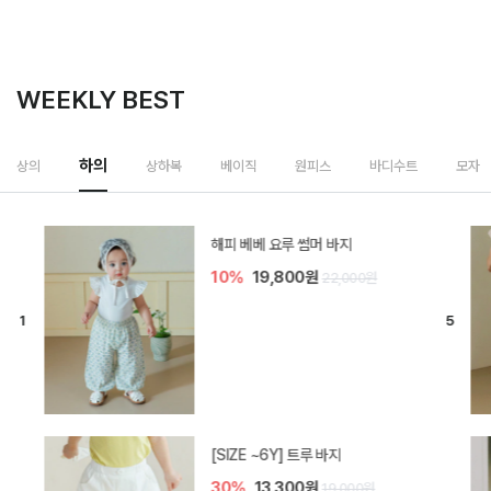
WEEKLY BEST
하의
상의
상하복
베이직
원피스
바디수트
모자
[SIZE ~6Y] 비토 와이드 데님 반바
지
20%
25,600원
32,000원
카몽 5부 아기 레깅스
5%
15,200원
16,000원