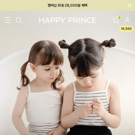
회원전용 아울렛, 가입하면 ~60% 할인!
멤버십 최대 28,000원 혜택
0
10,000
26SS 신상
BEST
BABY[6~12M]
아우터/상의
하의/레깅스