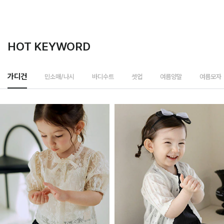
HOT KEYWORD
민소매/나시
가디건
바디수트
셋업
여름양말
여름모자