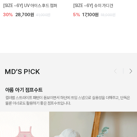
베티 니트 아기 민소매 티셔츠
엘리오 아기 블라우스
10%
24,300원
20%
21,600원
27,000원
27,000원
MD’S P!CK
아롬 아기 점프수트
컬러별 스트라이프 패턴이 돋보이면서 하단에 트임 스냅으로 실용성을 더해주고, 단독은
물론 이너로도 활용하기 좋은 점프수트입니다.