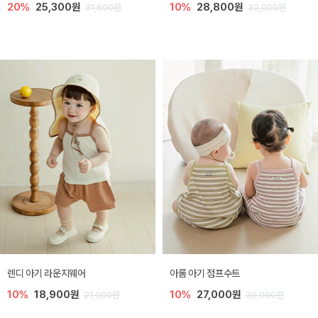
20%
25,300원
10%
28,800원
31,600원
32,000원
렌디 아기 라운지웨어
아롬 아기 점프수트
10%
18,900원
10%
27,000원
21,000원
30,000원