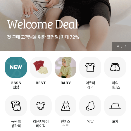
5
/
6
아우터
하의
26SS
BEST
BABY
상의
레깅스
신상
등원룩
라운지웨어
원피스
양말
모자
상하복
베이직
수트