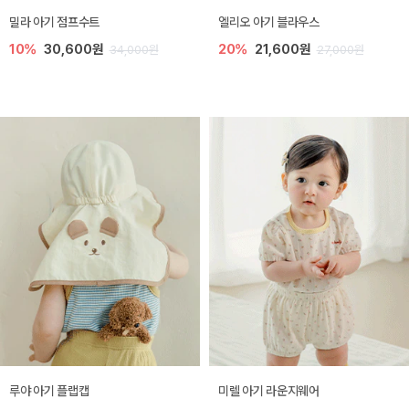
밀라 아기 점프수트
엘리오 아기 블라우스
10%
30,600원
20%
21,600원
34,000원
27,000원
루야 아기 플랩캡
미렐 아기 라운지웨어