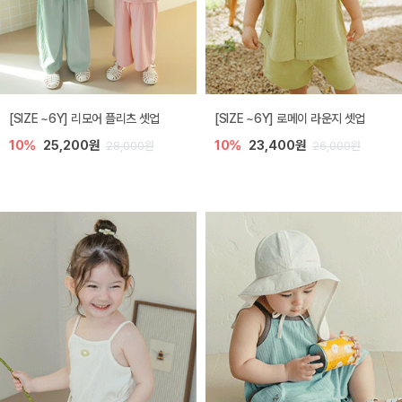
[SIZE ~6Y] 리모어 플리츠 셋업
[SIZE ~6Y] 로메이 라운지 셋업
10%
25,200원
10%
23,400원
28,000원
26,000원