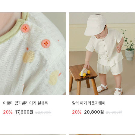
아로미 컴피벨리 아기 실내복
알레 아기 라운지웨어
20%
17,600원
20%
20,800원
22,000원
26,000원