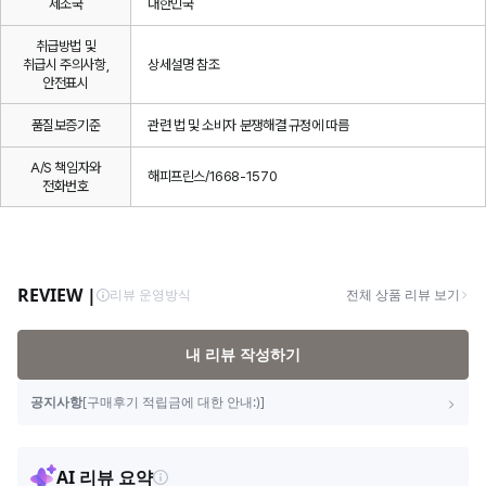
제조국
대한민국
취급방법 및
취급시 주의사항,
상세설명 참조
안전표시
품질보증기준
관련 법 및 소비자 분쟁해결 규정에 따름
A/S 책임자와
해피프린스/1668-1570
전화번호