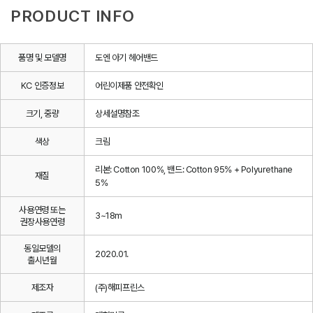
PRODUCT INFO
품명 및 모델명
도엔 아기 헤어밴드
KC 인증정보
어린이제품 안전확인
크기, 중량
상세설명참조
색상
크림
리본: Cotton 100%, 밴드: Cotton 95% + Polyurethane
재질
5%
사용연령 또는
3~18m
권장사용연령
동일모델의
2020.01.
출시년월
제조자
(주)해피프린스