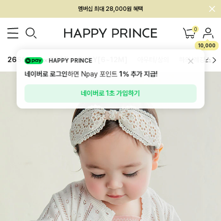
멤버십 최대 28,000원 혜택
0
10,000
26SS 신상
BEST
BABY[6~12M]
아우터/상의
하의/레깅스
HAPPY PRINCE
네이버로 로그인
하면 Npay 포인트
1%
추가 지급!
네이버로 1초 가입하기