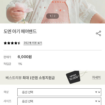
/
1
2
도엔 아기 헤어밴드
392개 리뷰 보기
6,000원
판매가
적립금
1%
색상
사이즈