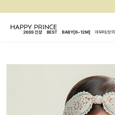
26SS 신상
BEST
BABY[6~12M]
아우터/상의