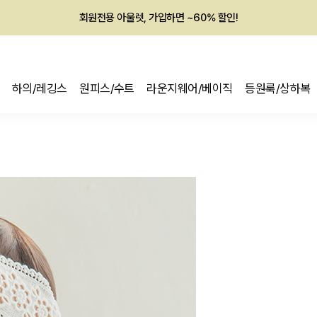
회원전용 아울렛, 가입하면 ~60% 할인!
멤버십 최대 28,000원 혜택
하의/레깅스
원피스/수트
라운지웨어/베이직
등원룩/상하복