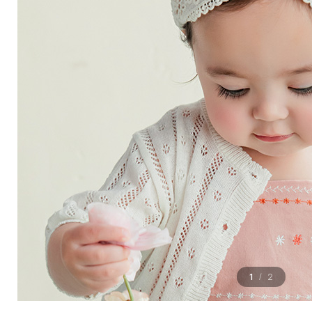
1
2
/