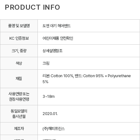
PRODUCT INFO
품명 및 모델명
도엔 아기 헤어밴드
KC 인증정보
어린이제품 안전확인
크기, 중량
상세설명참조
색상
크림
리본: Cotton 100%, 밴드: Cotton 95% + Polyurethane
재질
5%
사용연령 또는
3~18m
권장사용연령
동일모델의
2020.01.
출시년월
제조자
(주)해피프린스