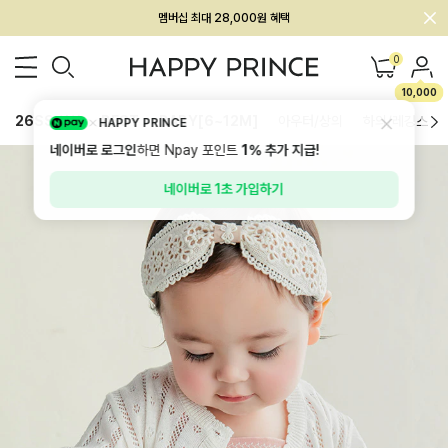
멤버십 최대 28,000원 혜택
0
10,000
26SS 신상
BEST
BABY[6~12M]
아우터/상의
하의/레깅스
HAPPY PRINCE
네이버로 로그인
하면 Npay 포인트
1%
추가 지급!
네이버로 1초 가입하기