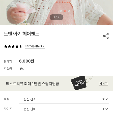
/
1
2
도엔 아기 헤어밴드
392개 리뷰 보기
6,000원
판매가
적립금
1%
색상
사이즈