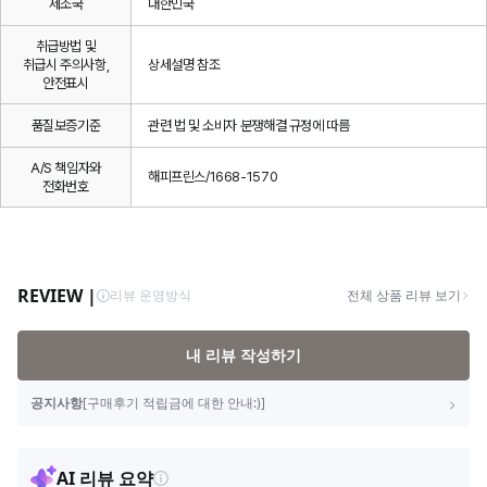
제조국
대한민국
취급방법 및
취급시 주의사항,
상세설명 참조
안전표시
품질보증기준
관련 법 및 소비자 분쟁해결 규정에 따름
A/S 책임자와
해피프린스/1668-1570
전화번호