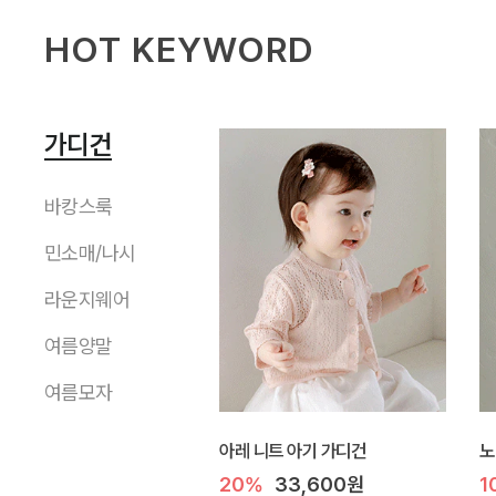
HOT KEYWORD
가디건
바캉스룩
민소매/나시
라운지웨어
여름양말
여름모자
아레 니트 아기 가디건
노
20%
33,600원
1