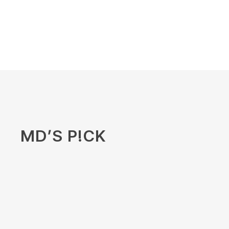
MD’S P!CK
로미나 라운지 셋업
나시와 하의 구성으로 높은 활용도를
자랑하며, 특색 있는 컬러감이 포인트
가 되어주면서 부드러운 레이온 골지
원단으로 시원하게 착용되는 셋업입
니다.