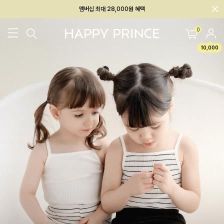
회원전용 아울렛, 가입하면 ~60% 할인!
멤버십 최대 28,000원 혜택
0
10,000
26SS 신상
BEST
BABY[6~12M]
아우터/상의
하의/레깅스