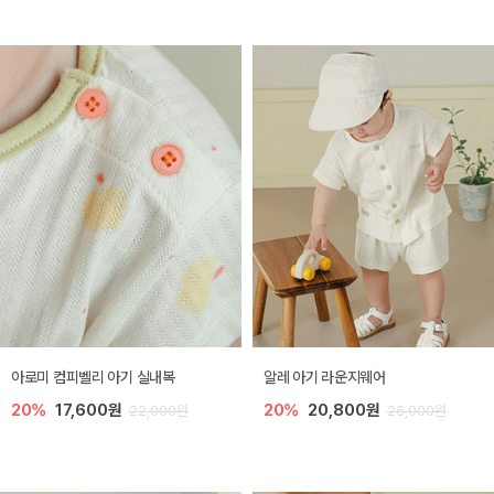
아로미 컴피벨리 아기 실내복
알레 아기 라운지웨어
20%
17,600원
20%
20,800원
22,000원
26,000원