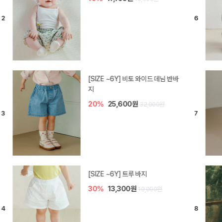
[SIZE ~6Y] 라핀 카프리 팬츠
30%
14,700원
21,000원
엘로디 니트 아기 바지
20%
16,000원
20,000원