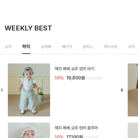
WEEKLY BEST
하의
상의
상하복
베이직
원피스
바디수트
모자
[SIZE ~6Y] 델린 린넨 바지
10%
21,600원
24,000원
듀이 아기 바지
10%
17,100원
19,000원