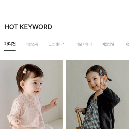
HOT KEYWORD
바캉스룩
가디건
민소매/나시
라운지웨어
여름양말
여