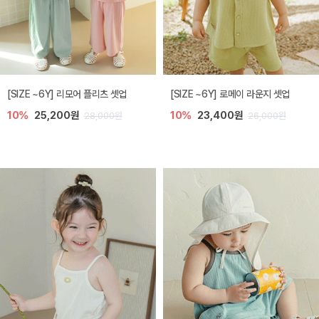
[SIZE ~6Y] 리모어 플리츠 셋업
[SIZE ~6Y] 로메이 라운지 셋업
10%
25,200원
10%
23,400원
28,000원
26,000원