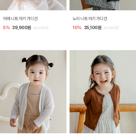
[SIZE ~6Y] 로메이 라운지 셋업
밀라 아기 원피스
10%
23,400원
20%
27,200원
26,000원
34,000원