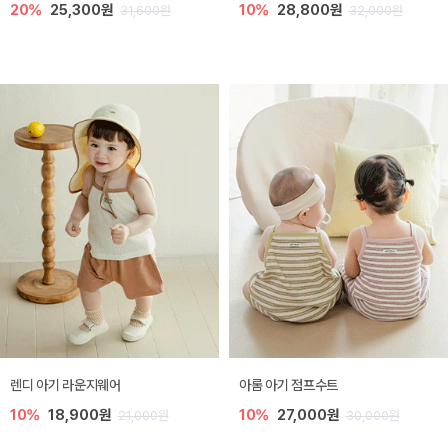
20%
25,300원
10%
28,800원
31,600원
32,000원
렌디 아기 라운지웨어
아롬 아기 점프수트
10%
18,900원
10%
27,000원
21,000원
30,000원