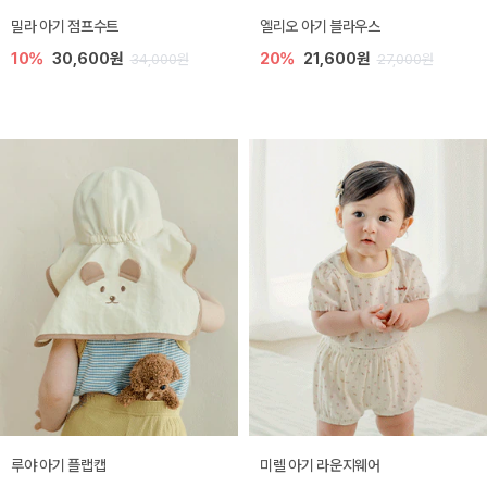
밀라 아기 점프수트
엘리오 아기 블라우스
10%
30,600원
20%
21,600원
34,000원
27,000원
루야 아기 플랩캡
미렐 아기 라운지웨어