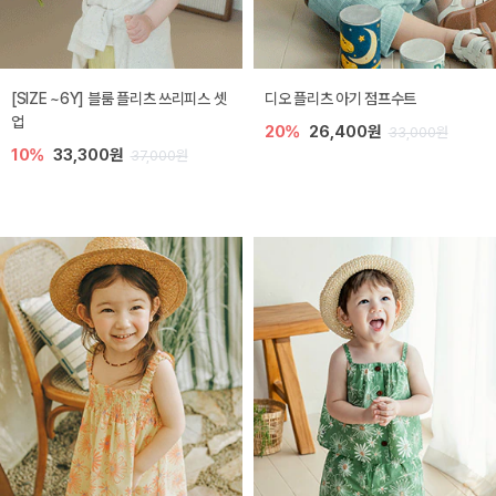
[SIZE ~6Y] 블룸 플리츠 쓰리피스 셋
디오 플리츠 아기 점프수트
업
20%
26,400원
33,000원
10%
33,300원
37,000원