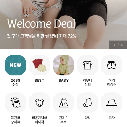
5
/
6
아우터
하의
26SS
BEST
BABY
상의
레깅스
신상
등원룩
라운지웨어
원피스
양말
모자
상하복
베이직
수트