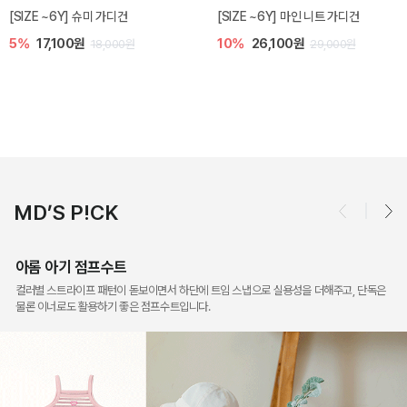
밀라 아기 점프수트
밀라 아기 셋업
10%
30,600원
20%
35,200원
34,000원
44,000원
MD’S P!CK
아롬 아기 점프수트
컬러별 스트라이프 패턴이 돋보이면서 하단에 트임 스냅으로 실용성을 더해주고, 단독은
물론 이너로도 활용하기 좋은 점프수트입니다.