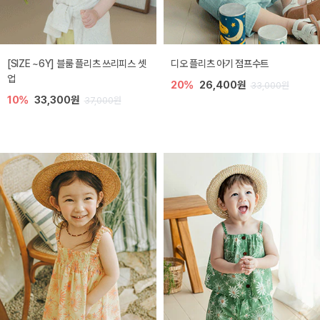
[SIZE ~6Y] 블룸 플리츠 쓰리피스 셋
디오 플리츠 아기 점프수트
업
20%
26,400원
33,000원
10%
33,300원
37,000원