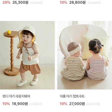
20%
25,300원
10%
28,800원
31,600원
32,000원
렌디 아기 라운지웨어
아롬 아기 점프수트
10%
18,900원
10%
27,000원
21,000원
30,000원