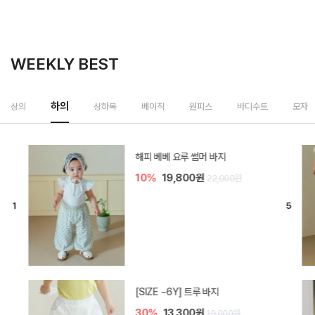
WEEKLY BEST
하의
상의
상하복
베이직
원피스
바디수트
모자
[SIZE ~6Y] 비토 와이드 데님 반바
지
20%
25,600원
32,000원
카몽 5부 아기 레깅스
5%
15,200원
16,000원