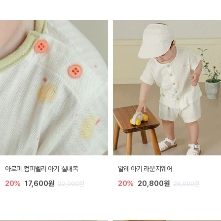
아로미 컴피벨리 아기 실내복
알레 아기 라운지웨어
20%
17,600원
20%
20,800원
22,000원
26,000원