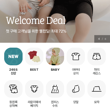
5
/
6
아우터
하의
26SS
BEST
BABY
상의
레깅스
신상
등원룩
라운지웨어
원피스
양말
모자
상하복
베이직
수트