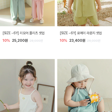
[SIZE ~6Y] 리모어 플리츠 셋업
[SIZE ~6Y] 로메이 라운지 셋업
10%
25,200원
10%
23,400원
28,000원
26,000원