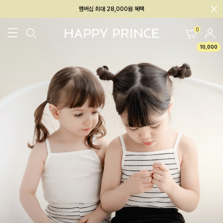
회원전용 아울렛, 가입하면 ~60% 할인!
멤버십 최대 28,000원 혜택
0
10,000
26SS 신상
BEST
BABY[6~12M]
아우터/상의
하의/레깅스