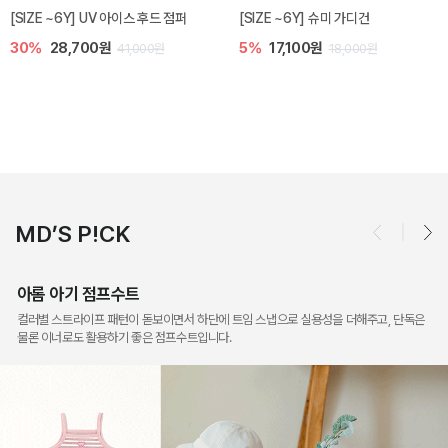
베티 니트 아기 민소매 티셔츠
엘리오 아기 블라우스
10%
24,300원
20%
21,600원
27,000원
27,000원
MD’S P!CK
아롬 아기 점프수트
컬러별 스트라이프 패턴이 돋보이면서 하단에 트임 스냅으로 실용성을 더해주고, 단독은
물론 이너로도 활용하기 좋은 점프수트입니다.