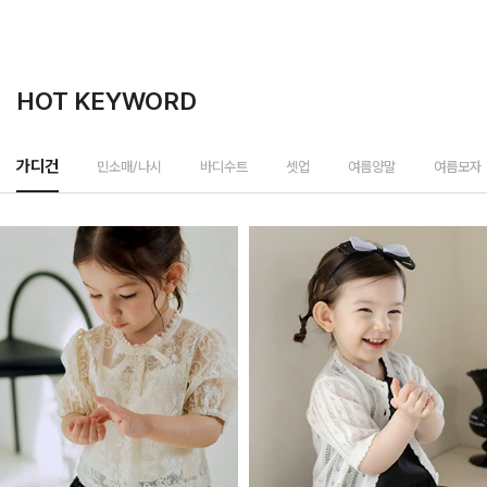
HOT KEYWORD
민소매/나시
가디건
바디수트
셋업
여름양말
여름모자