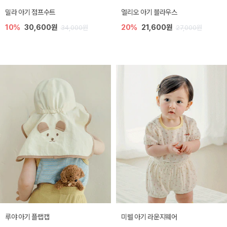
밀라 아기 점프수트
엘리오 아기 블라우스
10%
30,600원
20%
21,600원
34,000원
27,000원
루야 아기 플랩캡
미렐 아기 라운지웨어